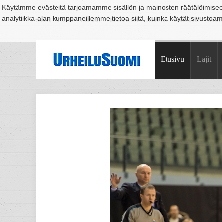
Käytämme evästeitä tarjoamamme sisällön ja mainosten räätälöimise
analytiikka-alan kumppaneillemme tietoa siitä, kuinka käytät sivusto
Suomi
Espoo
Helsinki
Hämeenlinna
Joensuu
Jyväskylä
Kouvo
Etusivu
Lajit