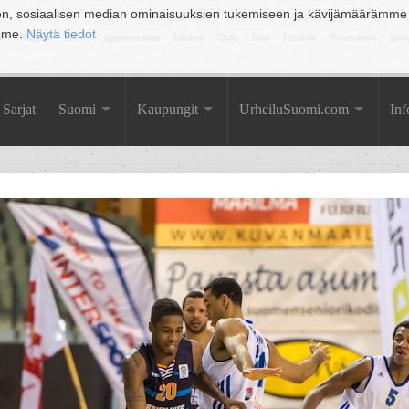
en, sosiaalisen median ominaisuuksien tukemiseen ja kävijämäärämme
amme.
Näytä tiedot
la
Kuopio
Lahti
Lappeenranta
Mikkeli
Oulu
Pori
Rauma
Rovaniemi
Sein
Sarjat
Suomi
Kaupungit
UrheiluSuomi.com
Inf