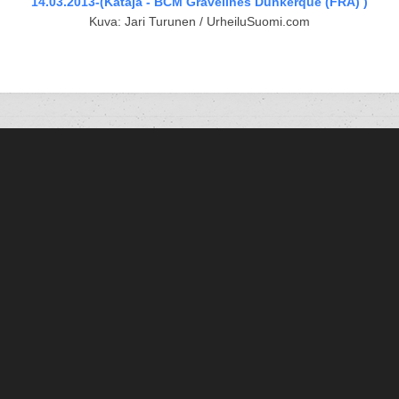
14.03.2013-(Kataja - BCM Gravelines Dunkerque (FRA) )
Kuva: Jari Turunen / UrheiluSuomi.com