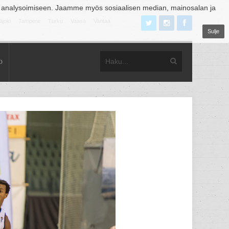
 analysoimiseen. Jaamme myös sosiaalisen median, mainosalan ja
äjoki
Tampere
Turku
Vaasa
Vantaa
Sulje
o