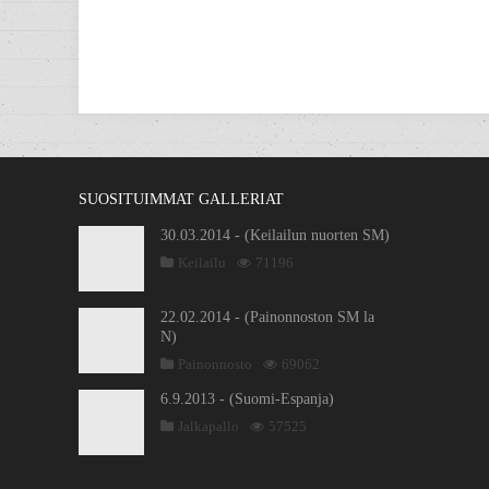
SUOSITUIMMAT GALLERIAT
30.03.2014 - (Keilailun nuorten SM)
Keilailu
71196
22.02.2014 - (Painonnoston SM la
N)
Painonnosto
69062
6.9.2013 - (Suomi-Espanja)
Jalkapallo
57525