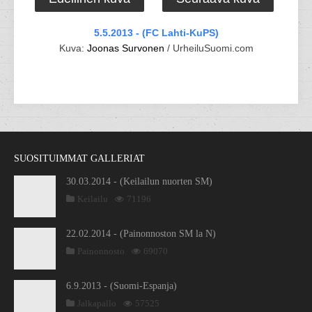
5.5.2013 - (FC Lahti-KuPS)
Kuva:
Joonas Survonen
/ UrheiluSuomi.com
SUOSITUIMMAT GALLERIAT
30.03.2014 - (Keilailun nuorten SM)
Keilailu
71196
22.02.2014 - (Painonnoston SM la N)
Painonnosto
69070
6.9.2013 - (Suomi-Espanja)
Jalkapallo
57525