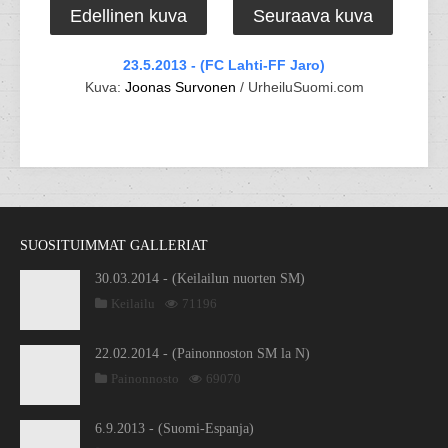
Edellinen kuva
Seuraava kuva
23.5.2013 - (FC Lahti-FF Jaro)
Kuva:
Joonas Survonen
/ UrheiluSuomi.com
SUOSITUIMMAT GALLERIAT
30.03.2014 - (Keilailun nuorten SM)
Keilailu
71196
22.02.2014 - (Painonnoston SM la N)
Painonnosto
69070
6.9.2013 - (Suomi-Espanja)