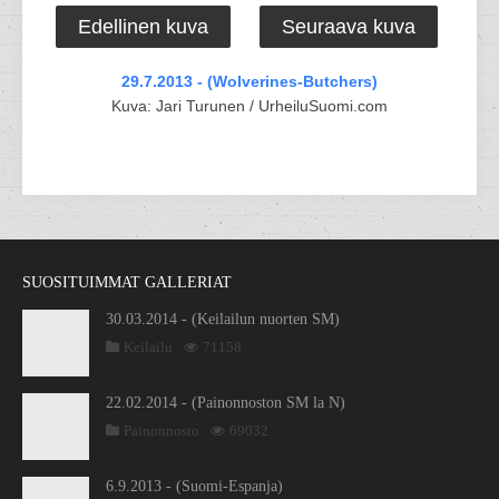
Edellinen kuva
Seuraava kuva
29.7.2013 - (Wolverines-Butchers)
Kuva: Jari Turunen / UrheiluSuomi.com
SUOSITUIMMAT GALLERIAT
30.03.2014 - (Keilailun nuorten SM)
Keilailu
71158
22.02.2014 - (Painonnoston SM la N)
Painonnosto
69032
6.9.2013 - (Suomi-Espanja)