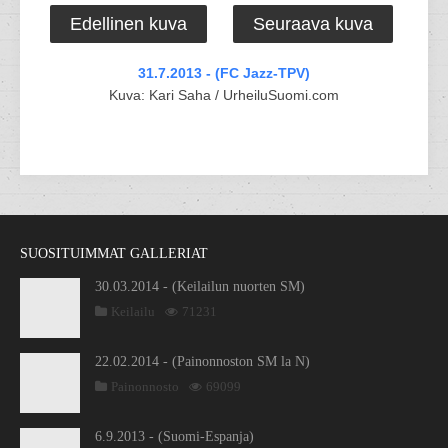
Edellinen kuva
Seuraava kuva
31.7.2013 - (FC Jazz-TPV)
Kuva: Kari Saha / UrheiluSuomi.com
SUOSITUIMMAT GALLERIAT
30.03.2014 - (Keilailun nuorten SM)
Keilailu
71231
22.02.2014 - (Painonnoston SM la N)
Painonnosto
69099
6.9.2013 - (Suomi-Espanja)