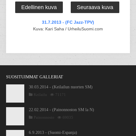
Edellinen kuva
Seuraava kuva
31.7.2013 - (FC Jazz-TPV)
Kuva: Kari Saha / UrheiluSuomi.com
SUOSITUIMMAT GALLERIAT
30.03.2014 - (Keilailun nuorten SM)
Keilailu
71171
22.02.2014 - (Painonnoston SM la N)
Painonnosto
69035
6.9.2013 - (Suomi-Espanja)