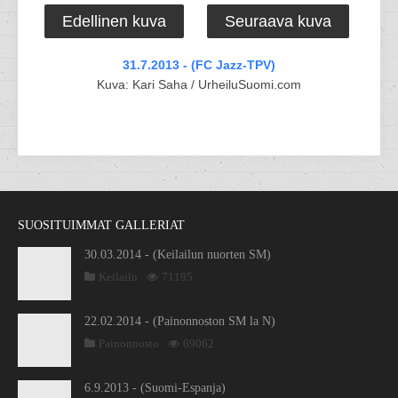
Edellinen kuva
Seuraava kuva
31.7.2013 - (FC Jazz-TPV)
Kuva: Kari Saha / UrheiluSuomi.com
SUOSITUIMMAT GALLERIAT
30.03.2014 - (Keilailun nuorten SM)
Keilailu
71195
22.02.2014 - (Painonnoston SM la N)
Painonnosto
69062
6.9.2013 - (Suomi-Espanja)