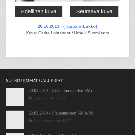
Edellinen kuva
Seuraava kuva
26.10.2013 - (Tappara-Lukko)
Kuva: Carita Lohtander / UrheiluSuomi.com
SUOSITUIMMAT GALLERIAT
30.03.2014 - (Keilailun nuorten SM)
Keilailu
71314
22.02.2014 - (Painonnoston SM la N)
Painonnosto
69172