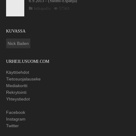
6.9.2013 - (Suomi-Espanja)
Jalkapallo
57563
KUVASSA
Nick Bailen
URHEILUSUOMI.COM
Käyttöehdot
Tietosuojalauseke
Mediakortti
Rekrytointi
Yhteystiedot
Facebook
Instagram
Twitter