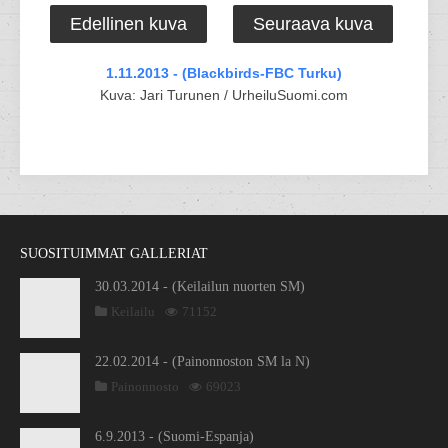
Edellinen kuva
Seuraava kuva
1.11.2013 - (Blackbirds-FBC Turku)
Kuva: Jari Turunen / UrheiluSuomi.com
SUOSITUIMMAT GALLERIAT
30.03.2014 - (Keilailun nuorten SM)
Keilailu
71152
22.02.2014 - (Painonnoston SM la N)
Painonnosto
69023
6.9.2013 - (Suomi-Espanja)