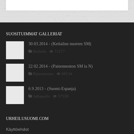
SUOSITUIMMAT GALLERIAT
30.03.2014 - (Keilailun nuorten SM)
Keilailu
71277
22.02.2014 - (Painonnoston SM la N)
Painonnosto
69134
6.9.2013 - (Suomi-Espanja)
Jalkapallo
57559
URHEILUSUOMI.COM
Käyttöehdot