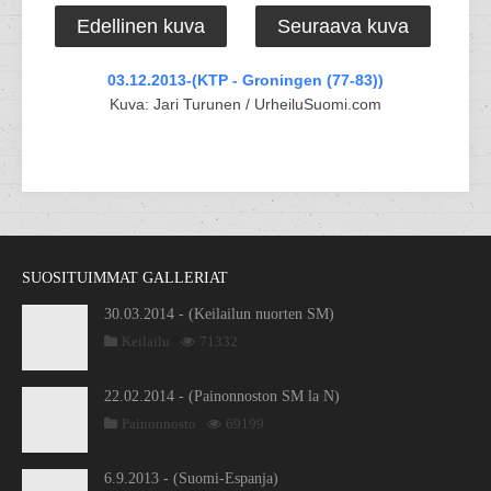
Edellinen kuva
Seuraava kuva
03.12.2013-(KTP - Groningen (77-83))
Kuva: Jari Turunen / UrheiluSuomi.com
SUOSITUIMMAT GALLERIAT
30.03.2014 - (Keilailun nuorten SM)
Keilailu
71332
22.02.2014 - (Painonnoston SM la N)
Painonnosto
69199
6.9.2013 - (Suomi-Espanja)