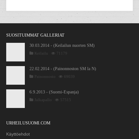
SUOSITUIMMAT GALLERIAT
30.03.2014 - (Keilailun nuorten SM)
Keilailu
71179
22.02.2014 - (Painonnoston SM la N)
Painonnosto
69039
6.9.2013 - (Suomi-Espanja)
Jalkapallo
57515
URHEILUSUOMI.COM
Käyttöehdot