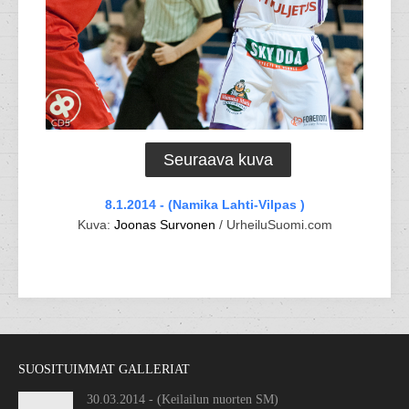
Seuraava kuva
8.1.2014 - (Namika Lahti-Vilpas )
Kuva:
Joonas Survonen
/ UrheiluSuomi.com
SUOSITUIMMAT GALLERIAT
30.03.2014 - (Keilailun nuorten SM)