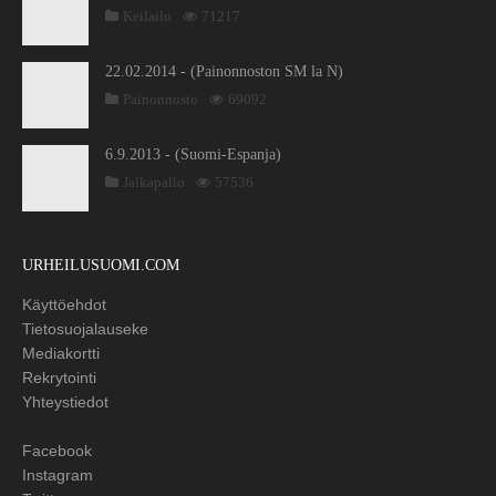
Keilailu
71217
22.02.2014 - (Painonnoston SM la N)
Painonnosto
69092
6.9.2013 - (Suomi-Espanja)
Jalkapallo
57536
URHEILUSUOMI.COM
Käyttöehdot
Tietosuojalauseke
Mediakortti
Rekrytointi
Yhteystiedot
Facebook
Instagram