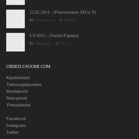
22.02.2014 - (Painonnoston SM la N)
Painonnosto
69034
6.9.2013 - (Suomi-Espanja)
Jalkapallo
57511
URHEILUSUOMI.COM
Käyttöehdot
Tietosuojalauseke
Mediakortti
Rekrytointi
Yhteystiedot
Facebook
Instagram
Twitter