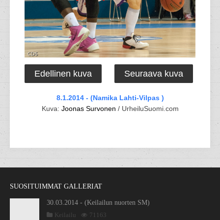
Edellinen kuva
Seuraava kuva
8.1.2014 - (Namika Lahti-Vilpas )
Kuva:
Joonas Survonen
/ UrheiluSuomi.com
SUOSITUIMMAT GALLERIAT
30.03.2014 - (Keilailun nuorten SM)
Keilailu
71163