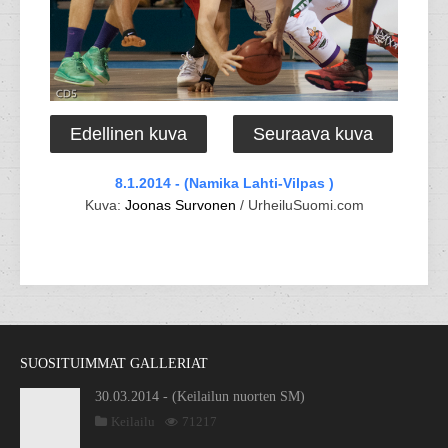
Edellinen kuva
Seuraava kuva
8.1.2014 - (Namika Lahti-Vilpas )
Kuva:
Joonas Survonen
/ UrheiluSuomi.com
SUOSITUIMMAT GALLERIAT
30.03.2014 - (Keilailun nuorten SM)
Keilailu
71217