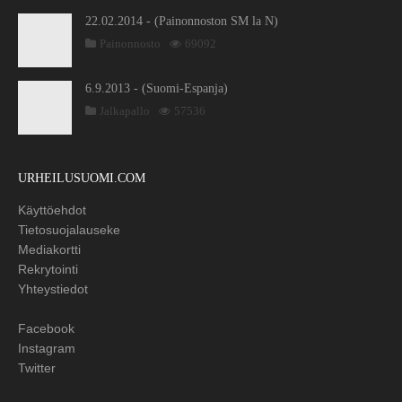
22.02.2014 - (Painonnoston SM la N)
Painonnosto
69092
6.9.2013 - (Suomi-Espanja)
Jalkapallo
57536
URHEILUSUOMI.COM
Käyttöehdot
Tietosuojalauseke
Mediakortti
Rekrytointi
Yhteystiedot
Facebook
Instagram
Twitter