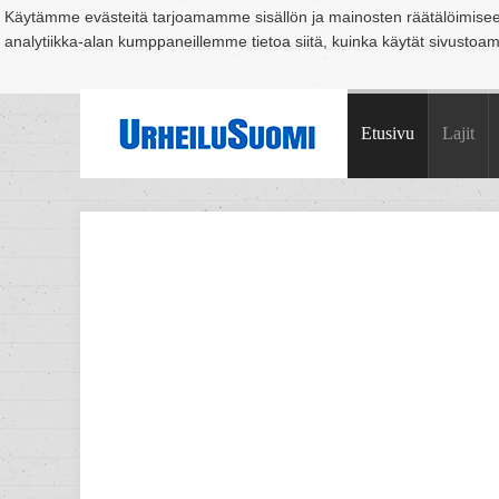
Käytämme evästeitä tarjoamamme sisällön ja mainosten räätälöimise
analytiikka-alan kumppaneillemme tietoa siitä, kuinka käytät sivusto
Suomi
Espoo
Helsinki
Hämeenlinna
Joensuu
Jyväskylä
Kouvo
Etusivu
Lajit