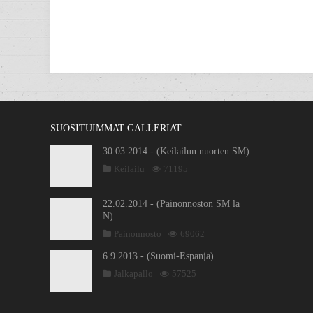
SUOSITUIMMAT GALLERIAT
30.03.2014 - (Keilailun nuorten SM)
Keilailu
71195
22.02.2014 - (Painonnoston SM la
N)
Painonnosto
69062
6.9.2013 - (Suomi-Espanja)
Jalkapallo
57525