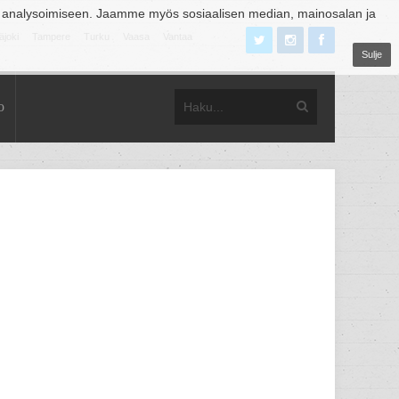
 analysoimiseen. Jaamme myös sosiaalisen median, mainosalan ja
äjoki
Tampere
Turku
Vaasa
Vantaa
Sulje
o