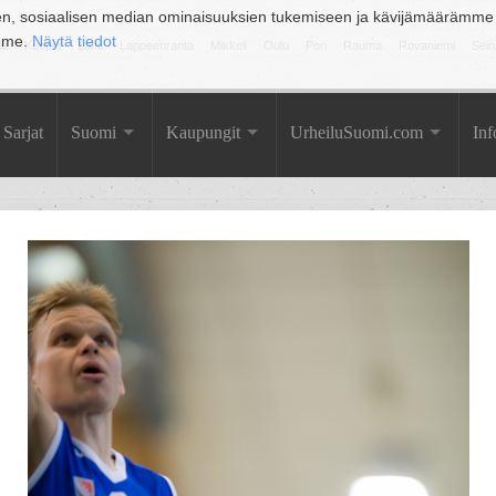
en, sosiaalisen median ominaisuuksien tukemiseen ja kävijämäärämme
amme.
Näytä tiedot
la
Kuopio
Lahti
Lappeenranta
Mikkeli
Oulu
Pori
Rauma
Rovaniemi
Sein
Sarjat
Suomi
Kaupungit
UrheiluSuomi.com
Inf