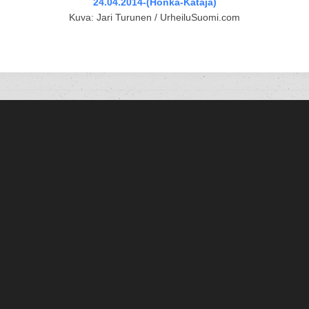
24.04.2014-(Honka-Kataja)
Kuva: Jari Turunen / UrheiluSuomi.com