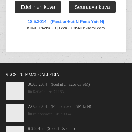
Edellinen kuva
Seuraava kuva
18.5.2014 - (Pesäkarhut N-Pesä Ysit N)
Kuva: Pekka Paljakka / UrheiluSuomi.com
SUOSITUIMMAT GALLERIAT
30.03.2014 - (Keilailun nuorten SM)
Keilailu
71163
22.02.2014 - (Painonnoston SM la N)
Painonnosto
69034
6.9.2013 - (Suomi-Espanja)