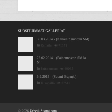
SUOSITUIMMAT GALLERIAT
30.03.2014 - (Keilailun nuorten SM)
Keilailu
71171
22.02.2014 - (Painonnoston SM la
N)
Painonnosto
69035
6.9.2013 - (Suomi-Espanja)
Jalkapallo
57515
© 2026
UrheiluSuomi.com
.