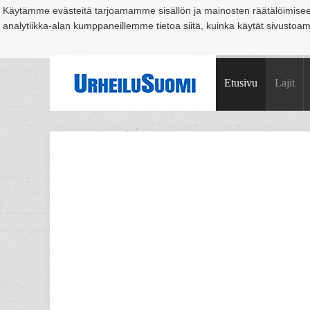
Käytämme evästeitä tarjoamamme sisällön ja mainosten räätälöimise
analytiikka-alan kumppaneillemme tietoa siitä, kuinka käytät sivusto
Suomi
Espoo
Helsinki
Hämeenlinna
Joensuu
Jyväskylä
Kouvo
Etusivu
Lajit