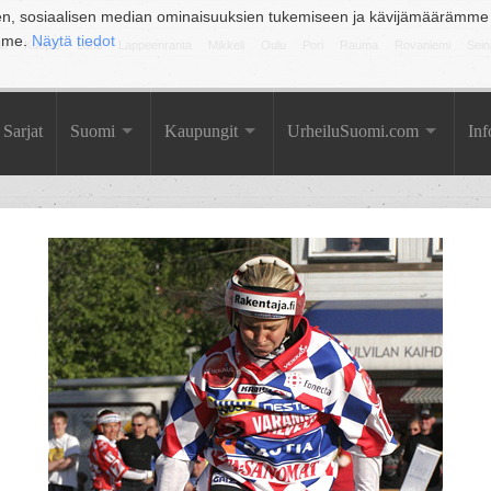
en, sosiaalisen median ominaisuuksien tukemiseen ja kävijämäärämme
amme.
Näytä tiedot
la
Kuopio
Lahti
Lappeenranta
Mikkeli
Oulu
Pori
Rauma
Rovaniemi
Sein
Sarjat
Suomi
Kaupungit
UrheiluSuomi.com
Inf