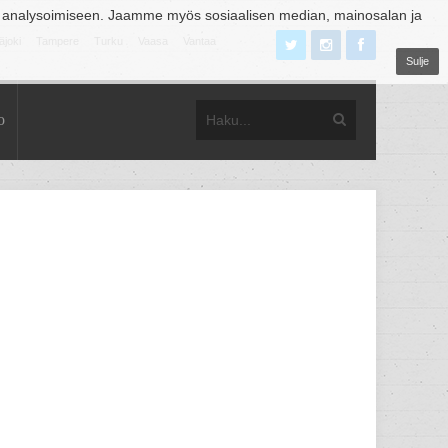
 analysoimiseen. Jaamme myös sosiaalisen median, mainosalan ja
äjoki
Tampere
Turku
Vaasa
Vantaa
Sulje
o