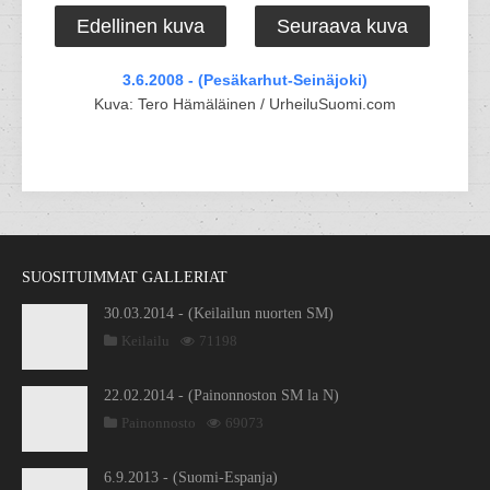
Edellinen kuva
Seuraava kuva
3.6.2008 - (Pesäkarhut-Seinäjoki)
Kuva: Tero Hämäläinen / UrheiluSuomi.com
SUOSITUIMMAT GALLERIAT
30.03.2014 - (Keilailun nuorten SM)
Keilailu
71198
22.02.2014 - (Painonnoston SM la N)
Painonnosto
69073
6.9.2013 - (Suomi-Espanja)