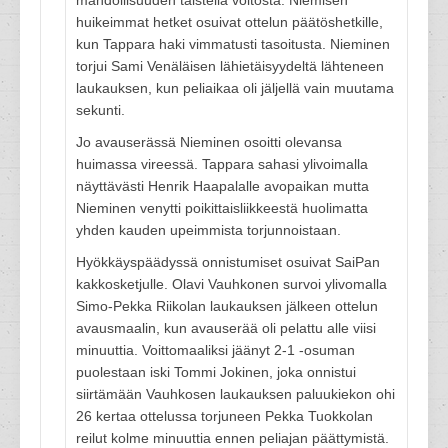
mahdollisuuden taistella voitosta. Niemisen
huikeimmat hetket osuivat ottelun päätöshetkille,
kun Tappara haki vimmatusti tasoitusta. Nieminen
torjui Sami Venäläisen lähietäisyydeltä lähteneen
laukauksen, kun peliaikaa oli jäljellä vain muutama
sekunti.
Jo avauserässä Nieminen osoitti olevansa
huimassa vireessä. Tappara sahasi ylivoimalla
näyttävästi Henrik Haapalalle avopaikan mutta
Nieminen venytti poikittaisliikkeestä huolimatta
yhden kauden upeimmista torjunnoistaan.
Hyökkäyspäädyssä onnistumiset osuivat SaiPan
kakkosketjulle. Olavi Vauhkonen survoi ylivomalla
Simo-Pekka Riikolan laukauksen jälkeen ottelun
avausmaalin, kun avauserää oli pelattu alle viisi
minuuttia. Voittomaaliksi jäänyt 2-1 -osuman
puolestaan iski Tommi Jokinen, joka onnistui
siirtämään Vauhkosen laukauksen paluukiekon ohi
26 kertaa ottelussa torjuneen Pekka Tuokkolan
reilut kolme minuuttia ennen peliajan päättymistä.