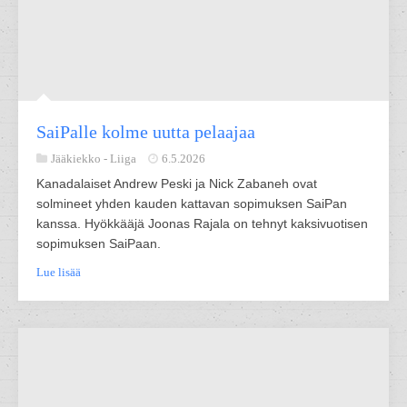
SaiPalle kolme uutta pelaajaa
Jääkiekko -
Liiga
6.5.2026
Kanadalaiset Andrew Peski ja Nick Zabaneh ovat
solmineet yhden kauden kattavan sopimuksen SaiPan
kanssa. Hyökkääjä Joonas Rajala on tehnyt kaksivuotisen
sopimuksen SaiPaan.
Lue lisää