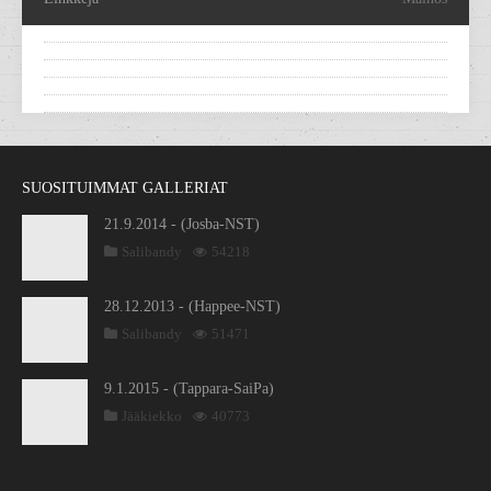
SUOSITUIMMAT GALLERIAT
21.9.2014 - (Josba-NST)
Salibandy
54218
28.12.2013 - (Happee-NST)
Salibandy
51471
9.1.2015 - (Tappara-SaiPa)
Jääkiekko
40773