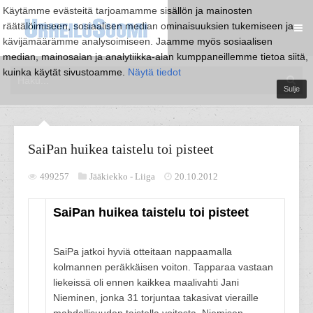
Käytämme evästeitä tarjoamamme sisällön ja mainosten
räätälöimiseen, sosiaalisen median ominaisuuksien tukemiseen ja
kävijämäärämme analysoimiseen. Jaamme myös sosiaalisen
median, mainosalan ja analytiikka-alan kumppaneillemme tietoa siitä,
kuinka käytät sivustoamme.
Näytä tiedot
Sulje
SaiPan huikea taistelu toi pisteet
499257
Jääkiekko -
Liiga
20.10.2012
SaiPan huikea taistelu toi pisteet
SaiPa jatkoi hyviä otteitaan nappaamalla
kolmannen peräkkäisen voiton. Tapparaa vastaan
liekeissä oli ennen kaikkea maalivahti Jani
Nieminen, jonka 31 torjuntaa takasivat vieraille