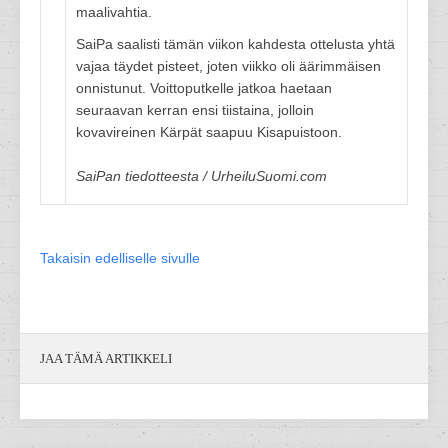
maalivahtia.
SaiPa saalisti tämän viikon kahdesta ottelusta yhtä
vajaa täydet pisteet, joten viikko oli äärimmäisen
onnistunut. Voittoputkelle jatkoa haetaan
seuraavan kerran ensi tiistaina, jolloin
kovavireinen Kärpät saapuu Kisapuistoon.
SaiPan tiedotteesta / UrheiluSuomi.com
Takaisin edelliselle sivulle
JAA TÄMÄ ARTIKKELI