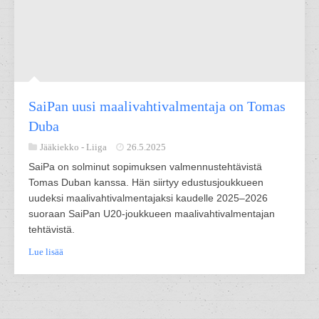
SaiPan uusi maalivahtivalmentaja on Tomas
Duba
Jääkiekko -
Liiga
26.5.2025
SaiPa on solminut sopimuksen valmennustehtävistä
Tomas Duban kanssa. Hän siirtyy edustusjoukkueen
uudeksi maalivahtivalmentajaksi kaudelle 2025–2026
suoraan SaiPan U20-joukkueen maalivahtivalmentajan
tehtävistä.
Lue lisää