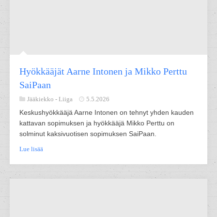
Hyökkääjät Aarne Intonen ja Mikko Perttu
SaiPaan
Jääkiekko -
Liiga
5.5.2026
Keskushyökkääjä Aarne Intonen on tehnyt yhden kauden
kattavan sopimuksen ja hyökkääjä Mikko Perttu on
solminut kaksivuotisen sopimuksen SaiPaan.
Lue lisää