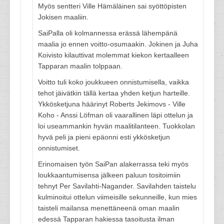
Myös sentteri Ville Hämäläinen sai syöttöpisten
Jokisen maaliin.
SaiPalla oli kolmannessa erässä lähempänä
maalia jo ennen voitto-osumaakin. Jokinen ja Juha
Koivisto kilauttivat molemmat kiekon kertaalleen
Tapparan maalin tolppaan.
Voitto tuli koko joukkueen onnistumisella, vaikka
tehot jäivätkin tällä kertaa yhden ketjun harteille.
Ykkösketjuna häärinyt Roberts Jekimovs - Ville
Koho - Anssi Löfman oli vaarallinen läpi ottelun ja
loi useammankin hyvän maalitilanteen. Tuokkolan
hyvä peli ja pieni epäonni esti ykkösketjun
onnistumiset.
Erinomaisen työn SaiPan alakerrassa teki myös
loukkaantumisensa jälkeen paluun tositoimiin
tehnyt Per Savilahti-Nagander. Savilahden taistelu
kulminoitui ottelun viimeisille sekunneille, kun mies
taisteli mailansa menettäneenä oman maalin
edessä Tapparan hakiessa tasoitusta ilman