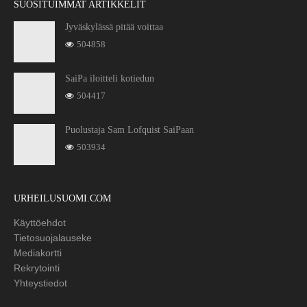
SUOSITUIMMAT ARTIKKELIT
Jyväskylässä pitää voittaa
504858
SaiPa iloitteli kotiedun
504417
Puolustaja Sam Lofquist SaiPaan
503934
URHEILUSUOMI.COM
Käyttöehdot
Tietosuojalauseke
Mediakortti
Rekrytointi
Yhteystiedot