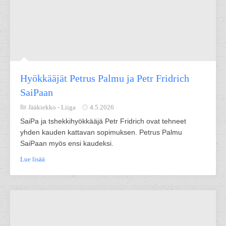
Hyökkääjät Petrus Palmu ja Petr Fridrich
SaiPaan
Jääkiekko -
Liiga
4.5.2026
SaiPa ja tshekkihyökkääjä Petr Fridrich ovat tehneet
yhden kauden kattavan sopimuksen. Petrus Palmu
SaiPaan myös ensi kaudeksi.
Lue lisää