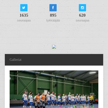
1635
895
620
seuraajaa
tykkääjää
seuraajaa
Galleriat