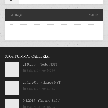
Linkkejä
Mainos
SUOSITUIMMAT GALLERIAT
21.9.2014 - (Josba-NST)
Salibandy
54236
28.12.2013 - (Happee-NST)
Salibandy
51482
9.1.2015 - (Tappara-SaiPa)
Jääkiekko
40773