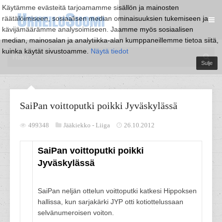
Käytämme evästeitä tarjoamamme sisällön ja mainosten
räätälöimiseen, sosiaalisen median ominaisuuksien tukemiseen ja
kävijämäärämme analysoimiseen. Jaamme myös sosiaalisen
median, mainosalan ja analytiikka-alan kumppaneillemme tietoa siitä,
kuinka käytät sivustoamme.
Näytä tiedot
Sulje
SaiPan voittoputki poikki Jyväskylässä
499348
Jääkiekko -
Liiga
26.10.2012
SaiPan voittoputki poikki
Jyväskylässä
SaiPan neljän ottelun voittoputki katkesi Hippoksen
hallissa, kun sarjakärki JYP otti kotiottelussaan
selvänumeroisen voiton.