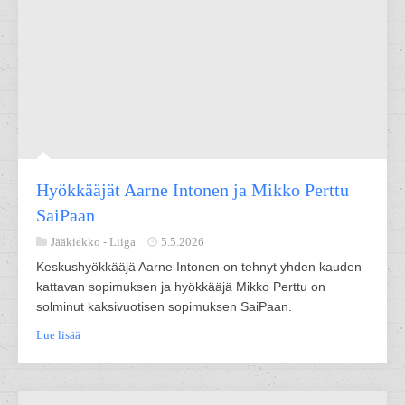
Hyökkääjät Aarne Intonen ja Mikko Perttu
SaiPaan
Jääkiekko -
Liiga
5.5.2026
Keskushyökkääjä Aarne Intonen on tehnyt yhden kauden
kattavan sopimuksen ja hyökkääjä Mikko Perttu on
solminut kaksivuotisen sopimuksen SaiPaan.
Lue lisää