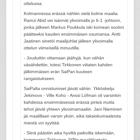
ottelussa.
Kolmannessa erässä nähtiin vielä kolme maalia.
Ramzi Abid vei isännät ylivoimalla jo 6-1 -johtoon,
jonka jälkeen Markus Poukkula iski komean soolon
päätteeksi kauden ensimmäisen osumansa. Antti
Jaatinen sinetöi maalijuhlat jälleen ylivoimalla
ottelun viimeisellä minuutilla.
- Jouduttiin ottamaan jäähyjä, kun vähän
väsähdettiin, totesi Tirkkonen viitaten kahden
jälkimmäisen erän SaiPan kuuteen
rangaistukseen.
SaiPalta onnistumiset jäivät vähiin. Ykkösketju
Jekimovs - Ville Koho - Anssi Löfman oli varsinkin
kahdessa ensimmäisessä erässä pirteä mutta
tehot jäivät yhteen ylivoimamaaliin. Jani Nieminen
jäi maalillaan varsin yksin, eikä takaiskumaaleista
miestä voi syyttää.
- Siinä päästiin aika hyviltä paikoilta iskemään,
kommentoi Tirkkonen JYPin maalitilanteita.