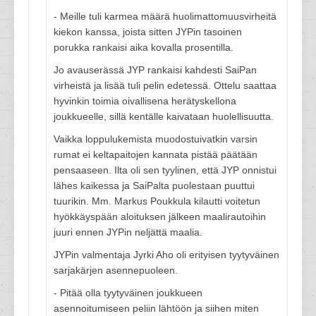
- Meille tuli karmea määrä huolimattomuusvirheitä
kiekon kanssa, joista sitten JYPin tasoinen
porukka rankaisi aika kovalla prosentilla.
Jo avauserässä JYP rankaisi kahdesti SaiPan
virheistä ja lisää tuli pelin edetessä. Ottelu saattaa
hyvinkin toimia oivallisena herätyskellona
joukkueelle, sillä kentälle kaivataan huolellisuutta.
Vaikka loppulukemista muodostuivatkin varsin
rumat ei keltapaitojen kannata pistää päätään
pensaaseen. Ilta oli sen tyylinen, että JYP onnistui
lähes kaikessa ja SaiPalta puolestaan puuttui
tuurikin. Mm. Markus Poukkula kilautti voitetun
hyökkäyspään aloituksen jälkeen maalirautoihin
juuri ennen JYPin neljättä maalia.
JYPin valmentaja Jyrki Aho oli erityisen tyytyväinen
sarjakärjen asennepuoleen.
- Pitää olla tyytyväinen joukkueen
asennoitumiseen peliin lähtöön ja siihen miten