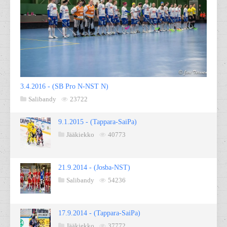
3.4.2016 - (SB Pro N-NST N)
Salibandy
23722
9.1.2015 - (Tappara-SaiPa)
Jääkiekko
40773
21.9.2014 - (Josba-NST)
Salibandy
54236
17.9.2014 - (Tappara-SaiPa)
Jääkiekko
37772