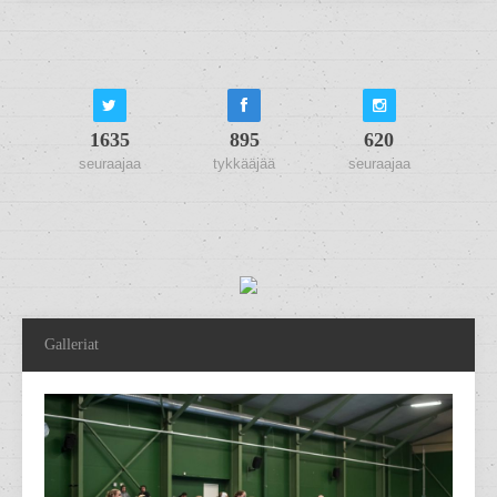
1635
895
620
seuraajaa
tykkääjää
seuraajaa
Galleriat