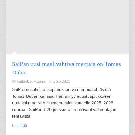
SaiPan uusi maalivahtivalmentaja on Tomas
Duba
Jääkiekko -
Liiga
26.5.2025
SaiPa on solminut sopimuksen valmennustehtävistä
Tomas Duban kanssa. Hän siirtyy edustusjoukkueen
uudeksi maalivahtivalmentajaksi kaudelle 2025–2026
suoraan SaiPan U20-joukkueen maalivahtivalmentajan
tehtävistä.
Lue lisää