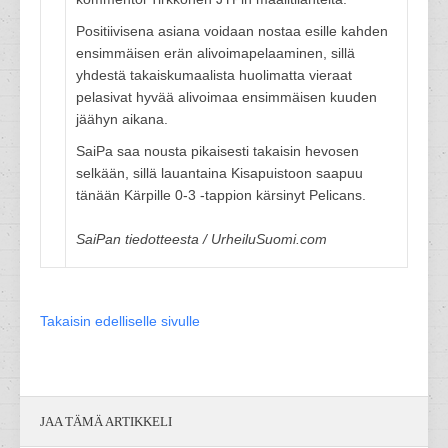
Positiivisena asiana voidaan nostaa esille kahden
ensimmäisen erän alivoimapelaaminen, sillä
yhdestä takaiskumaalista huolimatta vieraat
pelasivat hyvää alivoimaa ensimmäisen kuuden
jäähyn aikana.
SaiPa saa nousta pikaisesti takaisin hevosen
selkään, sillä lauantaina Kisapuistoon saapuu
tänään Kärpille 0-3 -tappion kärsinyt Pelicans.
SaiPan tiedotteesta / UrheiluSuomi.com
Takaisin edelliselle sivulle
JAA TÄMÄ ARTIKKELI