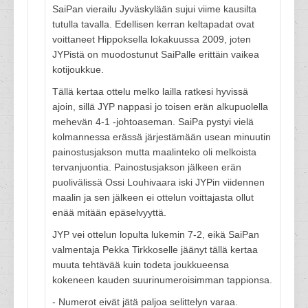
SaiPan vierailu Jyväskylään sujui viime kausilta
tutulla tavalla. Edellisen kerran keltapadat ovat
voittaneet Hippoksella lokakuussa 2009, joten
JYPistä on muodostunut SaiPalle erittäin vaikea
kotijoukkue.
Tällä kertaa ottelu melko lailla ratkesi hyvissä
ajoin, sillä JYP nappasi jo toisen erän alkupuolella
mehevän 4-1 -johtoaseman. SaiPa pystyi vielä
kolmannessa erässä järjestämään usean minuutin
painostusjakson mutta maalinteko oli melkoista
tervanjuontia. Painostusjakson jälkeen erän
puolivälissä Ossi Louhivaara iski JYPin viidennen
maalin ja sen jälkeen ei ottelun voittajasta ollut
enää mitään epäselvyyttä.
JYP vei ottelun lopulta lukemin 7-2, eikä SaiPan
valmentaja Pekka Tirkkoselle jäänyt tällä kertaa
muuta tehtävää kuin todeta joukkueensa
kokeneen kauden suurinumeroisimman tappionsa.
- Numerot eivät jätä paljoa selittelyn varaa.