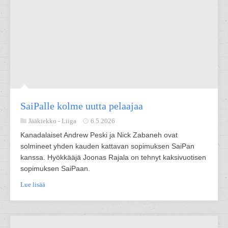
SaiPalle kolme uutta pelaajaa
Jääkiekko -
Liiga
6.5.2026
Kanadalaiset Andrew Peski ja Nick Zabaneh ovat
solmineet yhden kauden kattavan sopimuksen SaiPan
kanssa. Hyökkääjä Joonas Rajala on tehnyt kaksivuotisen
sopimuksen SaiPaan.
Lue lisää