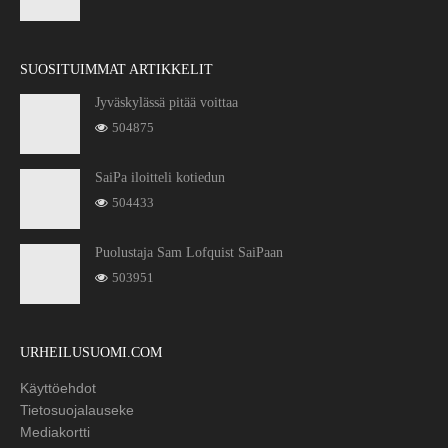
SUOSITUIMMAT ARTIKKELIT
Jyväskylässä pitää voittaa
504875
SaiPa iloitteli kotiedun
504433
Puolustaja Sam Lofquist SaiPaan
503951
URHEILUSUOMI.COM
Käyttöehdot
Tietosuojalauseke
Mediakortti