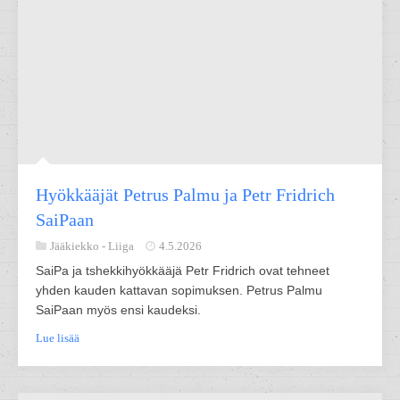
Hyökkääjät Petrus Palmu ja Petr Fridrich
SaiPaan
Jääkiekko -
Liiga
4.5.2026
SaiPa ja tshekkihyökkääjä Petr Fridrich ovat tehneet
yhden kauden kattavan sopimuksen. Petrus Palmu
SaiPaan myös ensi kaudeksi.
Lue lisää