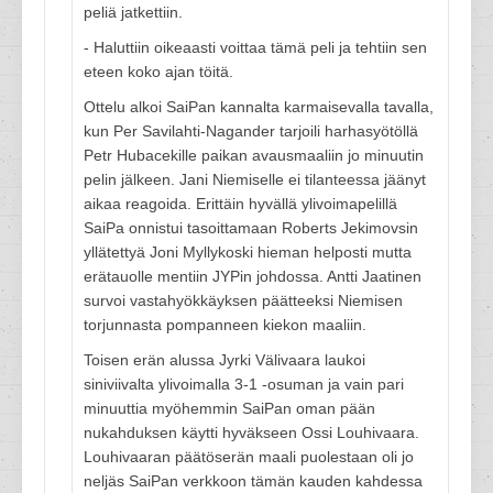
peliä jatkettiin.
- Haluttiin oikeaasti voittaa tämä peli ja tehtiin sen
eteen koko ajan töitä.
Ottelu alkoi SaiPan kannalta karmaisevalla tavalla,
kun Per Savilahti-Nagander tarjoili harhasyötöllä
Petr Hubacekille paikan avausmaaliin jo minuutin
pelin jälkeen. Jani Niemiselle ei tilanteessa jäänyt
aikaa reagoida. Erittäin hyvällä ylivoimapelillä
SaiPa onnistui tasoittamaan Roberts Jekimovsin
yllätettyä Joni Myllykoski hieman helposti mutta
erätauolle mentiin JYPin johdossa. Antti Jaatinen
survoi vastahyökkäyksen päätteeksi Niemisen
torjunnasta pompanneen kiekon maaliin.
Toisen erän alussa Jyrki Välivaara laukoi
siniviivalta ylivoimalla 3-1 -osuman ja vain pari
minuuttia myöhemmin SaiPan oman pään
nukahduksen käytti hyväkseen Ossi Louhivaara.
Louhivaaran päätöserän maali puolestaan oli jo
neljäs SaiPan verkkoon tämän kauden kahdessa