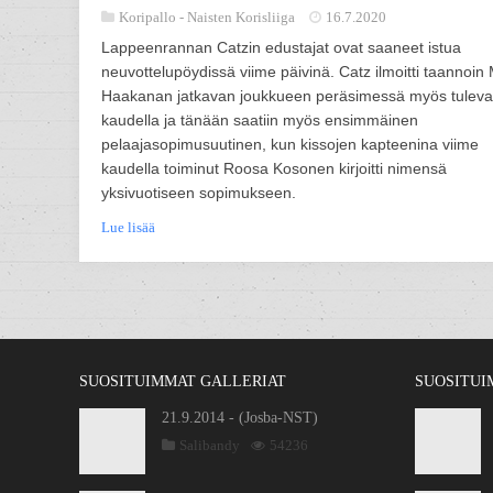
Koripallo -
Naisten Korisliiga
16.7.2020
Lappeenrannan Catzin edustajat ovat saaneet istua
neuvottelupöydissä viime päivinä. Catz ilmoitti taannoin
Haakanan jatkavan joukkueen peräsimessä myös tuleva
kaudella ja tänään saatiin myös ensimmäinen
pelaajasopimusuutinen, kun kissojen kapteenina viime
kaudella toiminut Roosa Kosonen kirjoitti nimensä
yksivuotiseen sopimukseen.
Lue lisää
SUOSITUIMMAT GALLERIAT
SUOSITUI
21.9.2014 - (Josba-NST)
Salibandy
54236