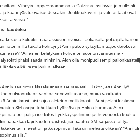
altani. Viihdyin Lappeenrannassa ja Catzissa tosi hyvin ja mulle oli
ssa jatkaa myös tulevaisuudessakin! Joukkuekaverit ja valmentajat ovat
ksen arvoisia!"
nsi kaudeksi
sa kesästä kuluukin naarassusien riveissä. Jokaisella pelaajallahan on
än, joten millä tavalla kehittynyt Anni pukee syksyllä maajoukkuekesän
salaumassa? "Ainainen kehityksen kohde on suoritusvarmuus ja -
alysointi pitäisi saada minimiin. Aion olla monipuolisempi pallonkäsitteli
ä lähtien eikä vasta joulun jälkeen."
 Annin saavuttua kissalaumaan seuraavasti: "Uskon, että Anni lyö
kö Haksa muistanutkaan vanhaa sanavalintaansa, mutta vastikään
Annin kausi taisi sujua oletetun mallikkaasti. "Anni pelasi loistavan
oli naisten SM-sarjan tehokkain hyökkäys ja Haksa korostaa Annin
 pinnaa per peli ja iso kiitos hyökkäyspelimme jouhevuudesta kuuluu
yyliin napakkaa läpi kauden vastustajien saatua SM-sarjassa tehtyä
eätä takakentän maestron jatkosopimus Haksan mielestä olikaan? "Anni oli
opimus siis."