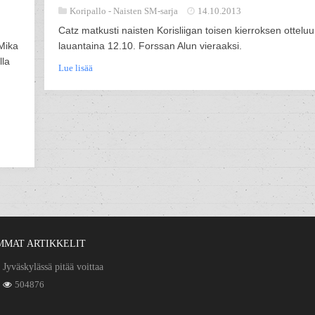
Koripallo -
Naisten SM-sarja
14.10.2013
Catz matkusti naisten Korisliigan toisen kierroksen ottelu
 Mika
lauantaina 12.10. Forssan Alun vieraaksi.
lla
Lue lisää
MMAT ARTIKKELIT
Jyväskylässä pitää voittaa
504876