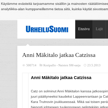
Käytämme evästeitä tarjoamamme sisällön ja mainosten räätälöimise
analytiikka-alan kumppaneillemme tietoa siitä, kuinka käytät sivusto
Suomi
Espoo
Helsinki
Hämeenlinna
Joensuu
Jyväskylä
Kouvo
Etusivu
Lajit
Anni Mäkitalo jatkaa Catzissa
500714
Koripallo -
Naisten SM-sarja
23.5.2013
Anni Mäkitalo jatkaa Catzissa
Catz on solminut Anni Mäkitalon kanssa jatkosopi
juuri päättyneeksi kaudeksi Lappeenrantaan ja Ca
Kara Trutnovin joukkueessaä. Mikä sai toisen perä
hienosti johtaneen tuulennopean pelintekijän jatk