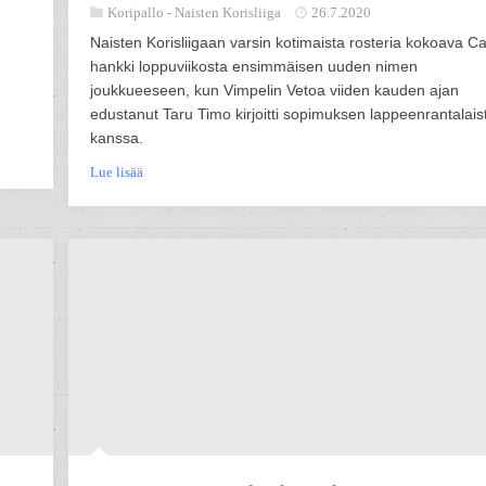
Koripallo -
Naisten Korisliiga
26.7.2020
Naisten Korisliigaan varsin kotimaista rosteria kokoava Ca
hankki loppuviikosta ensimmäisen uuden nimen
joukkueeseen, kun Vimpelin Vetoa viiden kauden ajan
edustanut Taru Timo kirjoitti sopimuksen lappeenrantalais
kanssa.
Lue lisää