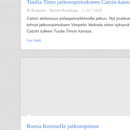
Tuulia Timo jatkosopimukseen Catzin kans
Koripallo -
Naisten Korisliiga
23.7.2020
Catzin aktiivisuus pelaajamarkkinoilla jatkuu. Nyt joukku
tehnyt jatkosopimuksen Vimpelin Vedosta viime syksynä
Catziin tulleen Tuulia Timon kanssa.
Lue lisää
Roosa Kososelle jatkosopimus