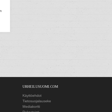
un
URHEILUSUOMI.COM
Käyttöehdot
Tietosuojalauseke
Mediakortti