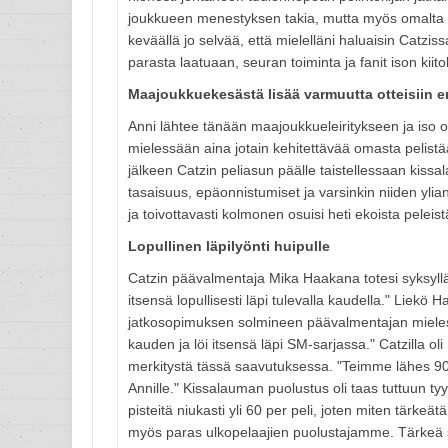
joukkueen menestyksen takia, mutta myös omalta os
keväällä jo selvää, että mielelläni haluaisin Catzi
parasta laatuaan, seuran toiminta ja fanit ison kiito
Maajoukkuekesästä lisää varmuutta otteisiin e
Anni lähtee tänään maajoukkueleiritykseen ja iso o
mielessään aina jotain kehitettävää omasta pelistä
jälkeen Catzin peliasun päälle taistellessaan kis
tasaisuus, epäonnistumiset ja varsinkin niiden ylian
ja toivottavasti kolmonen osuisi heti ekoista peleist
Lopullinen läpilyönti huipulle
Catzin päävalmentaja Mika Haakana totesi syksyllä
itsensä lopullisesti läpi tulevalla kaudella." Lie
jatkosopimuksen solmineen päävalmentajan mielestä 
kauden ja löi itsensä läpi SM-sarjassa." Catzilla 
merkitystä tässä saavutuksessa. "Teimme lähes 90
Annille." Kissalauman puolustus oli taas tuttuun t
pisteitä niukasti yli 60 per peli, joten miten tärk
myös paras ulkopelaajien puolustajamme. Tärkeä s