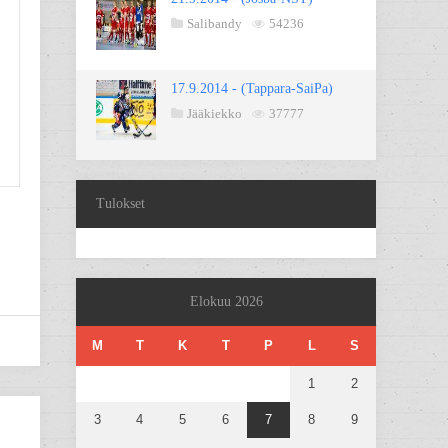
Salibandy
54236
17.9.2014 - (Tappara-SaiPa)
Jääkiekko
37777
Tulokset
Elokuu 2026
M
T
K
T
P
L
S
1
2
3
4
5
6
7
8
9