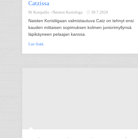
Catzissa
Koripallo -
Naisten Korisliiga
30.7.2020
Naisten Korisliigaan valmistautuva Catz on tehnyt ensi
kauden mittaisen sopimuksen kolmen juniorimyllynsä
läpikäyneen pelaajan kanssa.
Lue lisää