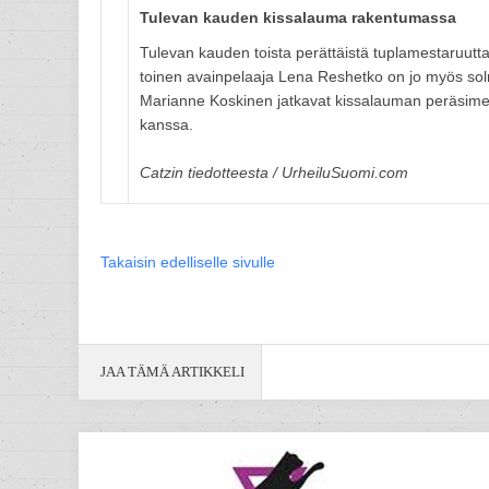
Tulevan kauden kissalauma rakentumassa
Tulevan kauden toista perättäistä tuplamestaruutt
toinen avainpelaaja Lena Reshetko on jo myös so
Marianne Koskinen jatkavat kissalauman peräsimes
kanssa.
Catzin tiedotteesta / UrheiluSuomi.com
Takaisin edelliselle sivulle
JAA TÄMÄ ARTIKKELI