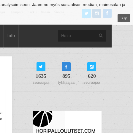
 analysoimiseen. Jaamme myös sosiaalisen median, mainosalan ja
äjoki
Tampere
Turku
Vaasa
Vantaa
Sulje
Info
1635
895
620
seuraajaa
tykkääjää
seuraajaa
ui
aa