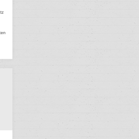
tz
ten