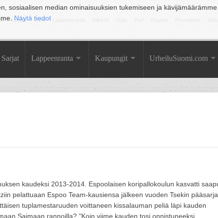
en, sosiaalisen median ominaisuuksien tukemiseen ja kävijämäärämme
amme.
Näytä tiedot
la
Kuopio
Lahti
Lappeenranta
Mikkeli
Oulu
Pori
Rauma
Rovaniemi
Sein
Sarjat
Lappeenranta
Kaupungit
UrheiluSuomi.com
muksen kaudeksi 2013-2014. Espoolaisen koripallokoulun kasvatti saap
tziin pelattuaan Espoo Team-kausiensa jälkeen vuoden Tsekin pääsarj
ttäisen tuplamestaruuden voittaneen kissalauman peliä läpi kauden
amaan Saimaan rannoilla? "Koin viime kauden tosi onnistuneeksi