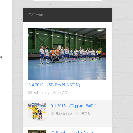
Galleriat
jä
3.4.2016 - (SB Pro N-NST N)
Salibandy
23722
9.1.2015 - (Tappara-SaiPa)
Jääkiekko
40776
21.9.2014 - (Josba-NST)