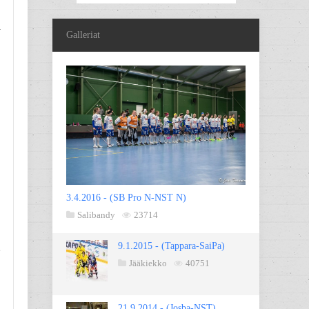
ä
Galleriat
3.4.2016 - (SB Pro N-NST N)
Salibandy
23714
9.1.2015 - (Tappara-SaiPa)
e
Jääkiekko
40751
21.9.2014 - (Josba-NST)