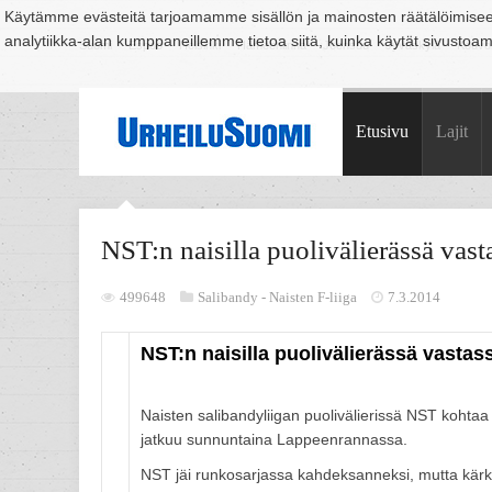
Käytämme evästeitä tarjoamamme sisällön ja mainosten räätälöimise
analytiikka-alan kumppaneillemme tietoa siitä, kuinka käytät sivusto
Suomi
Espoo
Helsinki
Hämeenlinna
Joensuu
Jyväskylä
Kouvo
Etusivu
Lajit
NST:n naisilla puolivälierässä vas
499648
Salibandy -
Naisten F-liiga
7.3.2014
NST:n naisilla puolivälierässä vasta
Naisten salibandyliigan puolivälierissä NST kohtaa
jatkuu sunnuntaina Lappeenrannassa.
NST jäi runkosarjassa kahdeksanneksi, mutta kärk