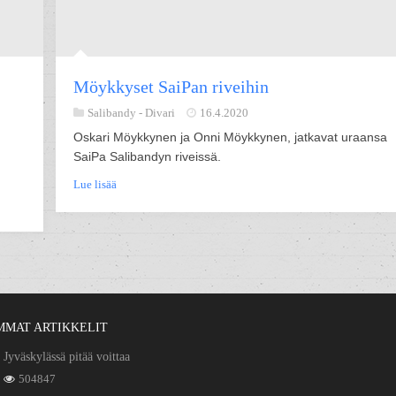
Möykkyset SaiPan riveihin
Salibandy -
Divari
16.4.2020
Oskari Möykkynen ja Onni Möykkynen, jatkavat uraansa
SaiPa Salibandyn riveissä.
Lue lisää
MMAT ARTIKKELIT
Jyväskylässä pitää voittaa
504847