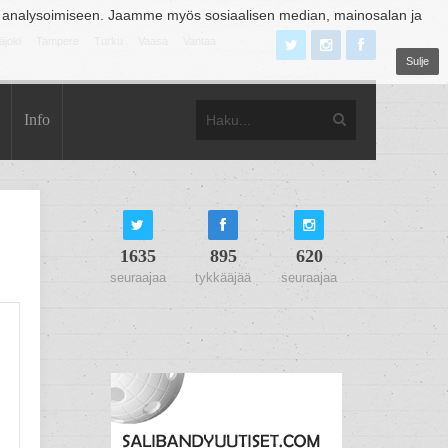
 analysoimiseen. Jaamme myös sosiaalisen median, mainosalan ja
äjoki
Tampere
Turku
Vaasa
Vantaa
Sulje
Info
1635
895
620
seuraajaa
tykkääjää
seuraajaa