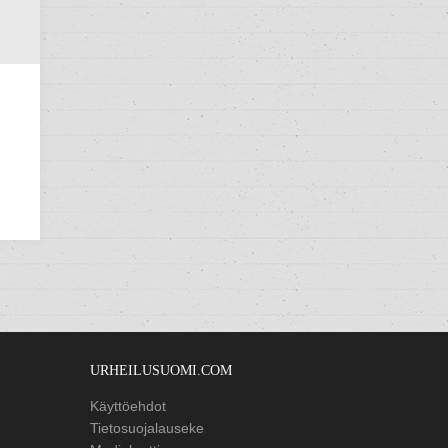
URHEILUSUOMI.COM
Käyttöehdot
Tietosuojalauseke