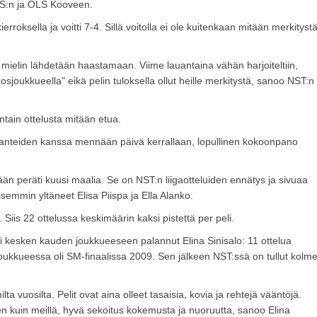
PSS:n ja OLS Kooveen.
oksella ja voitti 7-4. Sillä voitolla ei ole kuitenkaan mitään merkityst
mielin lähdetään haastamaan. Viime lauantaina vähän harjoiteltiin,
osjoukkueella" eikä pelin tuloksella ollut heille merkitystä, sanoo NST:n
tain ottelusta mitään etua.
tilanteiden kanssa mennään päivä kerrallaan, lopullinen kokoonpano
n peräti kuusi maalia. Se on NST:n liigaotteluiden ennätys ja sivuaa
semmin yltäneet Elisa Piispa ja Ella Alanko.
Siis 22 ottelussa keskimäärin kaksi pistettä per peli.
i kesken kauden joukkueeseen palannut Elina Sinisalo: 11 ottelua
 joukkueessa oli SM-finaalissa 2009. Sen jälkeen NST:ssä on tullut kolm
ta vuosilta. Pelit ovat aina olleet tasaisia, kovia ja rehtejä vääntöjä.
kuin meillä, hyvä sekoitus kokemusta ja nuoruutta, sanoo Elina