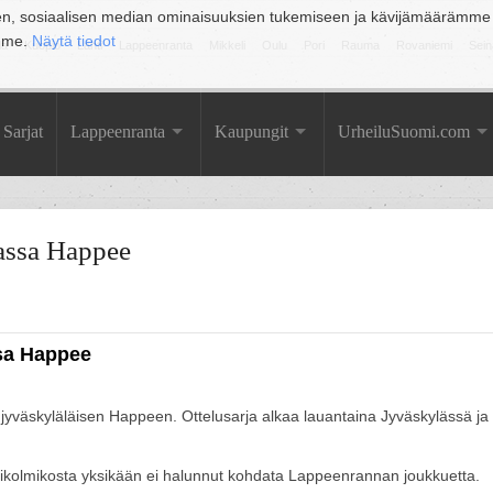
en, sosiaalisen median ominaisuuksien tukemiseen ja kävijämäärämme
amme.
Näytä tiedot
la
Kuopio
Lahti
Lappeenranta
Mikkeli
Oulu
Pori
Rauma
Rovaniemi
Sein
Sarjat
Lappeenranta
Kaupungit
UrheiluSuomi.com
tassa Happee
ssa Happee
 jyväskyläläisen Happeen. Ottelusarja alkaa lauantaina Jyväskylässä ja
ikolmikosta yksikään ei halunnut kohdata Lappeenrannan joukkuetta.