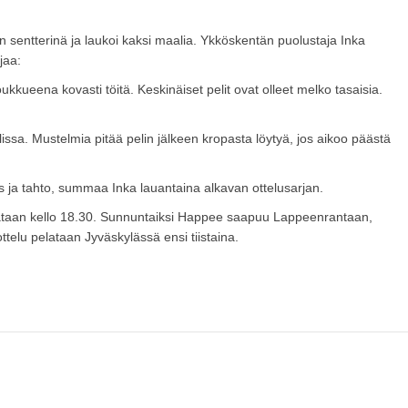
n sentterinä ja laukoi kaksi maalia. Ykköskentän puolustaja Inka
jaa:
joukkueena kovasti töitä. Keskinäiset pelit ovat olleet melko tasaisia.
issa. Mustelmia pitää pelin jälkeen kropasta löytyä, jos aikoo päästä
eys ja tahto, summaa Inka lauantaina alkavan ottelusarjan.
ataan kello 18.30. Sunnuntaiksi Happee saapuu Lappeenrantaan,
ttelu pelataan Jyväskylässä ensi tiistaina.