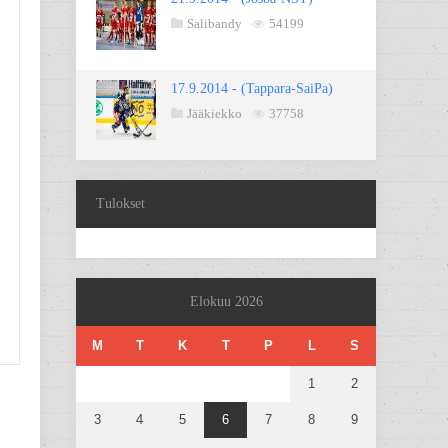
Salibandy
54199
17.9.2014 - (Tappara-SaiPa)
Jääkiekko
37758
Tulokset
Elokuu 2026
M
T
K
T
P
L
S
1
2
3
4
5
6
7
8
9