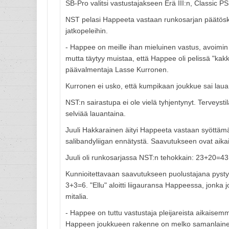
SB-Pro valitsi vastustajakseen Erä III:n, Classic 
NST pelasi Happeeta vastaan runkosarjan päätöskierr
jatkopeleihin.
- Happee on meille ihan mieluinen vastus, avoimin 
mutta täytyy muistaa, että Happee oli pelissä "kakk
päävalmentaja Lasse Kurronen.
Kurronen ei usko, että kumpikaan joukkue sai lauan
NST:n sairastupa ei ole vielä tyhjentynyt. Terveys
selviää lauantaina.
Juuli Hakkarainen äityi Happeeta vastaan syöttämää
salibandyliigan ennätystä. Saavutukseen ovat aikai
Juuli oli runkosarjassa NST:n tehokkain: 23+20=43. 
Kunnioitettavaan saavutukseen puolustajana pysty
3+3=6. "Ellu" aloitti liigauransa Happeessa, jonka
mitalia.
- Happee on tuttu vastustaja pleijareista aikaisemmil
Happeen joukkueen rakenne on melko samanlainen 