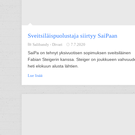
Sveitsiläispuolustaja siirtyy SaiPaan
Salibandy -
Divari
7.7.2020
SaiPa on tehnyt yksivuotisen sopimuksen sveitsiläinen
Fabian Steigerin kanssa. Steiger on joukkueen vahvuu
heti elokuun alusta lähtien.
Lue lisää