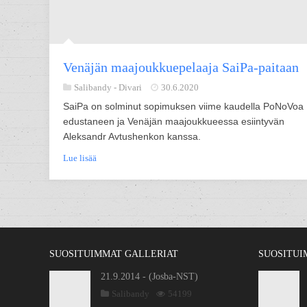
Venäjän maajoukkuepelaaja SaiPa-paitaan
Salibandy -
Divari
30.6.2020
SaiPa on solminut sopimuksen viime kaudella PoNoVoa
edustaneen ja Venäjän maajoukkueessa esiintyvän
Aleksandr Avtushenkon kanssa.
Lue lisää
SUOSITUIMMAT GALLERIAT
SUOSITUI
21.9.2014 - (Josba-NST)
Salibandy
54199