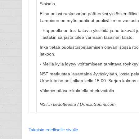
Sinisalo.
Elina pelasi runkosarjan päätteeksi ykköskentällise
Lampinen on myös pohtinut puolivälierien vastusta
- Happeella on tosi taitavia yksilöitä ja he tekevät 
Tästäkin sarjasta tulee varmaan tasainen taisto.
Inka tietää puolustuspelaamisen olevan isossa rool
jatkoon.
- Meillä kyllä löytyy voittamiseen tarvittava röyhk
NST matkustaa lauantaina Jyväskylään, jossa pel
Urheilutalon peli alkaa kello 15.00. Sarjan kolmas o
Välieriin pääsee kolmella otteluvoitolla.
NST:n tiedotteesta / UrheiluSuomi.com
Takaisin edelliselle sivulle