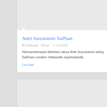
Antti Suoraniemi SaiPaan
Salibandy -
Divari
5.8.2020
Hämeenlinnasta lähtöisin oleva Antti Suoraniemi siirtyy
SaiPaan vuoden mittaisella sopimuksella.
Lue lisää