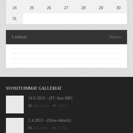
24
25
26
27
28
29
30
31
Linkkejä
Mainos
SUOSITUIMMAT GALLERIAT
14.6.2015 - (FC Jazz-MP)
Jalkapallo
34272
2.4.2013 - (Ilves-Jukurit)
Jääkiekko
33764