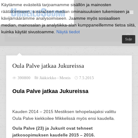
Käytämme evästeitä tarjoamamme sisällön ja mainosten
räätälöimiseen, sosiaalisen median ominaisuuksien tukemiseen ja
kävijämäärämme analysoimiseen. Jaamme myös sosiaalisen
median, mainosalan ja analytiikka-alan kumppaneillemme tietoa siitä,
kuinka käytät sivustoamme.
Näytä tiedot
Sulje
Oula Palve jatkaa Jukureissa
390800
Jääkiekko -
Mestis
7.5.2015
Oula Palve jatkaa Jukureissa
Kauden 2014 – 2015 Mestiksen tehopelaajaksi valittu
Oula Palve kiekkoilee Mikkelissä myös ensi kaudella.
Oula Palve (23) ja Jukurit ovat tehneet
jatkosopimuksen kaudelle 2015 – 2016.