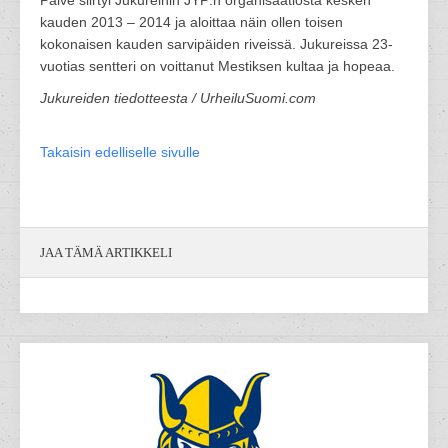
Palve siirtyi Jukureihin JYP:n organisaatiosta kesken
kauden 2013 – 2014 ja aloittaa näin ollen toisen
kokonaisen kauden sarvipäiden riveissä. Jukureissa 23-
vuotias sentteri on voittanut Mestiksen kultaa ja hopeaa.
Jukureiden tiedotteesta / UrheiluSuomi.com
Takaisin edelliselle sivulle
JAA TÄMÄ ARTIKKELI