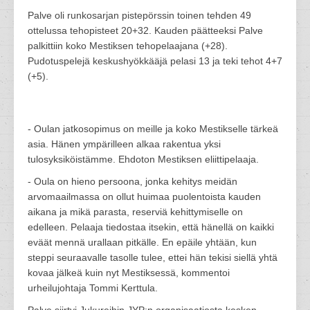
Palve oli runkosarjan pistepörssin toinen tehden 49
ottelussa tehopisteet 20+32. Kauden päätteeksi Palve
palkittiin koko Mestiksen tehopelaajana (+28).
Pudotuspelejä keskushyökkääjä pelasi 13 ja teki tehot 4+7
(+5).
- Oulan jatkosopimus on meille ja koko Mestikselle tärkeä
asia. Hänen ympärilleen alkaa rakentua yksi
tulosyksiköistämme. Ehdoton Mestiksen eliittipelaaja.
- Oula on hieno persoona, jonka kehitys meidän
arvomaailmassa on ollut huimaa puolentoista kauden
aikana ja mikä parasta, reserviä kehittymiselle on
edelleen. Pelaaja tiedostaa itsekin, että hänellä on kaikki
eväät mennä urallaan pitkälle. En epäile yhtään, kun
steppi seuraavalle tasolle tulee, ettei hän tekisi siellä yhtä
kovaa jälkeä kuin nyt Mestiksessä, kommentoi
urheilujohtaja Tommi Kerttula.