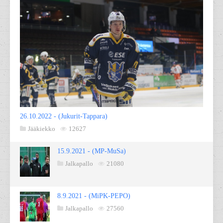
26.10.2022 - (Jukurit-Tappara)
Jääkiekko
12627
15.9.2021 - (MP-MuSa)
Jalkapallo
21080
8.9.2021 - (MiPK-PEPO)
Jalkapallo
27560