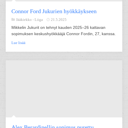
Connor Ford Jukurien hyökkäykseen
Jääkiekko -
Liiga
21.5.2025
Mikkelin Jukurit on tehnyt kauden 2025–26 kattavan
sopimuksen keskushyökkääjä Connor Fordin, 27, kanssa.
Lue lisää
Alex Berardinellin sopimus purettu