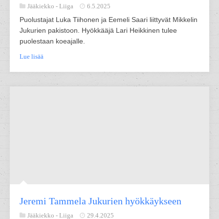
Jääkiekko -
Liiga
6.5.2025
Puolustajat Luka Tiihonen ja Eemeli Saari liittyvät Mikkelin
Jukurien pakistoon. Hyökkääjä Lari Heikkinen tulee
puolestaan koeajalle.
Lue lisää
Jeremi Tammela Jukurien hyökkäykseen
Jääkiekko -
Liiga
29.4.2025