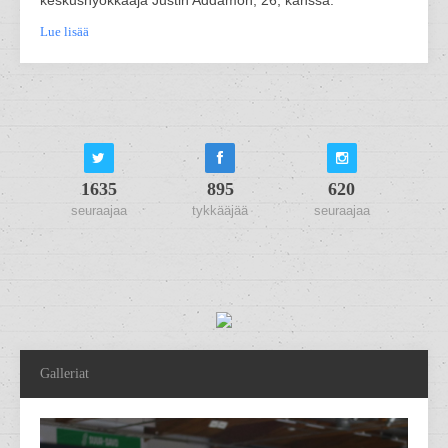
keskushyökkääjä Justin Addamon, 26, kanssa.
Lue lisää
1635
895
620
seuraajaa
tykkääjää
seuraajaa
Galleriat