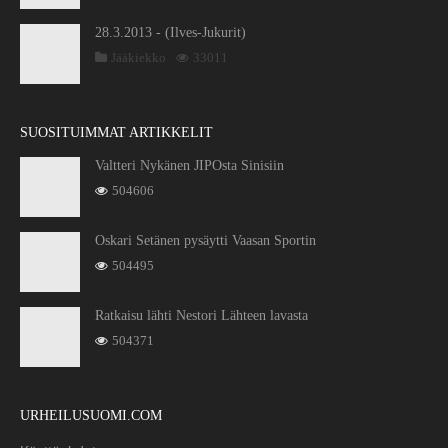
28.3.2013 - (Ilves-Jukurit)
Jääkiekko
33011
SUOSITUIMMAT ARTIKKELIT
Valtteri Nykänen JIPOsta Sinisiin
504606
Oskari Setänen pysäytti Vaasan Sportin
504495
Ratkaisu lähti Nestori Lähteen lavasta
504371
URHEILUSUOMI.COM