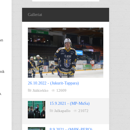
Galleriat
on
yvä
26.10.2022 - (Jukurit-Tappara)
Jääkiekko
12609
a.
15.9.2021 - (MP-MuSa)
Jalkapallo
21072
8.9.2021 - (MiPK-PEPO)