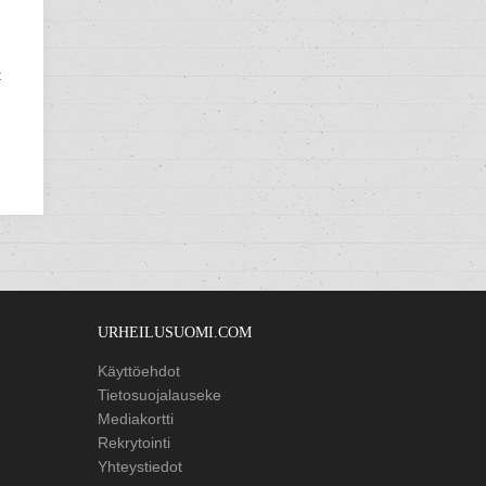
t
URHEILUSUOMI.COM
Käyttöehdot
Tietosuojalauseke
Mediakortti
Rekrytointi
Yhteystiedot