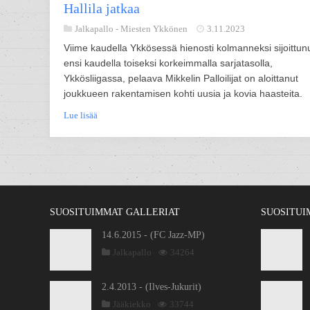
Hallila jatkaa
Jalkapallo -
Miesten Ykkönen
3.11.2023
Viime kaudella Ykkösessä hienosti kolmanneksi sijoittunu
ensi kaudella toiseksi korkeimmalla sarjatasolla,
Ykkösliigassa, pelaava Mikkelin Palloilijat on aloittanut
joukkueen rakentamisen kohti uusia ja kovia haasteita.
Lue lisää
SUOSITUIMMAT GALLERIAT
SUOSITUI
14.6.2015 - (FC Jazz-MP)
Jalkapallo
34264
2.4.2013 - (Ilves-Jukurit)
Jääkiekko
33744