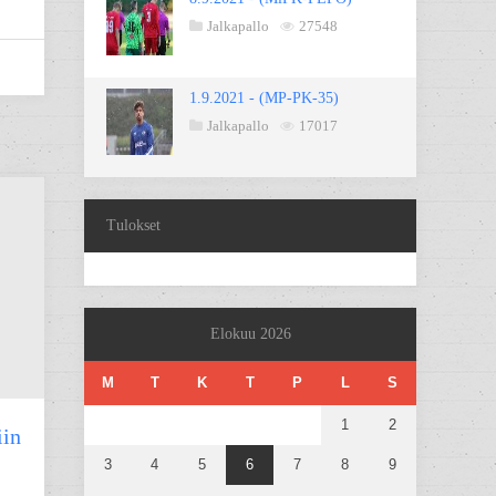
Jalkapallo
27548
1.9.2021 - (MP-PK-35)
Jalkapallo
17017
Tulokset
Elokuu 2026
M
T
K
T
P
L
S
1
2
iin
3
4
5
6
7
8
9