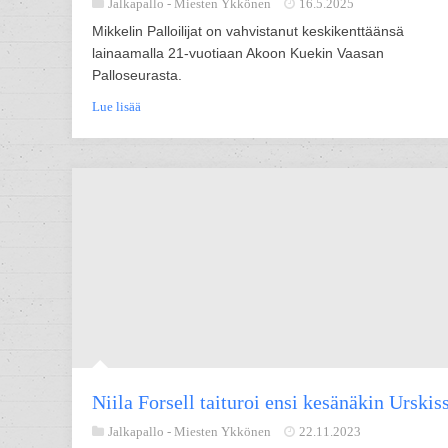
Jalkapallo -
Miesten Ykkönen
16.5.2025
Mikkelin Palloilijat on vahvistanut keskikenttäänsä
lainaamalla 21-vuotiaan Akoon Kuekin Vaasan
Palloseurasta.
Lue lisää
Niila Forsell taituroi ensi kesänäkin Urskis
Jalkapallo -
Miesten Ykkönen
22.11.2023