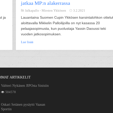
jatkaa MP:n alakerrassa
Jalkapallo -
Miesten Ykkönen
3.2.2021
t ja
Lauantaina Suomen Cupin Ykkösen karsintalohkon ottelu
aloittavalla Mikkelin Palloilijoilla on nyt kasassa 20
pelaajasopimusta, kun puolustaja Yassin Daoussi teki
vuoden jatkosopimuksen.
Lue lisää
MMAT ARTIKKELIT
Valtteri Nykänen JIPOsta Sinisiin
504578
Oskari Setänen pysäytti Vaasan
Sportin