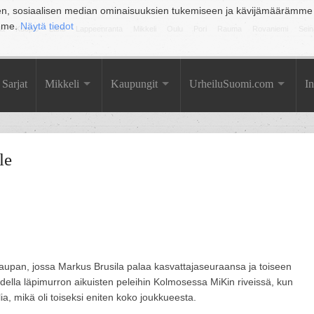
en, sosiaalisen median ominaisuuksien tukemiseen ja kävijämäärämme
amme.
Näytä tiedot
la
Kuopio
Lahti
Lappeenranta
Mikkeli
Oulu
Pori
Rauma
Rovaniemi
Sein
Sarjat
Mikkeli
Kaupungit
UrheiluSuomi.com
In
le
tokaupan, jossa Markus Brusila palaa kasvattajaseuraansa ja toiseen
della läpimurron aikuisten peleihin Kolmosessa MiKin riveissä, kun
lia, mikä oli toiseksi eniten koko joukkueesta.