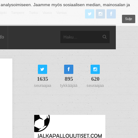
 analysoimiseen. Jaamme myös sosiaalisen median, mainosalan ja
äjoki
Tampere
Turku
Vaasa
Vantaa
Sulje
fo
1635
895
620
seuraajaa
tykkääjää
seuraajaa