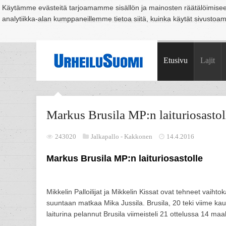
Käytämme evästeitä tarjoamamme sisällön ja mainosten räätälöimise
analytiikka-alan kumppaneillemme tietoa siitä, kuinka käytät sivusto
Suomi
Espoo
Helsinki
Hämeenlinna
Joensuu
Jyväskylä
Kouvo
Etusivu
Lajit
Markus Brusila MP:n laituriosastol
243020
Jalkapallo -
Kakkonen
14.4.2016
Markus Brusila MP:n laituriosastolle
Mikkelin Palloilijat ja Mikkelin Kissat ovat tehneet vaih
suuntaan matkaa Mika Jussila. Brusila, 20 teki viime kau
laiturina pelannut Brusila viimeisteli 21 ottelussa 14 maa