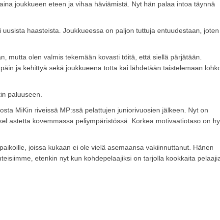
n aina joukkueen eteen ja vihaa häviämistä. Nyt hän palaa intoa täynnä
sani uusista haasteista. Joukkueessa on paljon tuttuja entuudestaan, joten
, mutta olen valmis tekemään kovasti töitä, että siellä pärjätään.
äin ja kehittyä sekä joukkueena totta kai lähdetään taistelemaan lohk
in paluuseen.
osta MiKin riveissä MP:ssä pelattujen juniorivuosien jälkeen. Nyt on
askel astetta kovemmassa peliympäristössä. Korkea motivaatiotaso on h
n paikoille, joissa kukaan ei ole vielä asemaansa vakiinnuttanut. Hänen
lanteisiimme, etenkin nyt kun kohdepelaajiksi on tarjolla kookkaita pelaaji