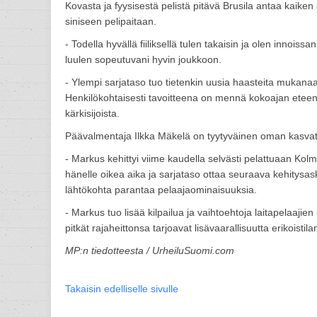
Kovasta ja fyysisestä pelistä pitävä Brusila antaa kaike
siniseen pelipaitaan.
- Todella hyvällä fiiliksellä tulen takaisin ja olen innois
luulen sopeutuvani hyvin joukkoon.
- Ylempi sarjataso tuo tietenkin uusia haasteita mukanaan
Henkilökohtaisesti tavoitteena on mennä kokoajan eteenp
kärkisijoista.
Päävalmentaja Ilkka Mäkelä on tyytyväinen oman kasvat
- Markus kehittyi viime kaudella selvästi pelattuaan Kolm
hänelle oikea aika ja sarjataso ottaa seuraava kehitys
lähtökohta parantaa pelaajaominaisuuksia.
- Markus tuo lisää kilpailua ja vaihtoehtoja laitapelaajie
pitkät rajaheittonsa tarjoavat lisävaarallisuutta erikoisti
MP:n tiedotteesta / UrheiluSuomi.com
Takaisin edelliselle sivulle