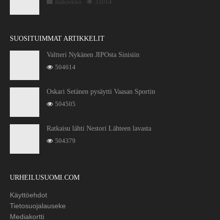
Jääkiekko
33014
SUOSITUIMMAT ARTIKKELIT
Valtteri Nykänen JIPOsta Sinisiin
504614
Oskari Setänen pysäytti Vaasan Sportin
504505
Ratkaisu lähti Nestori Lähteen lavasta
504379
URHEILUSUOMI.COM
Käyttöehdot
Tietosuojalauseke
Mediakortti