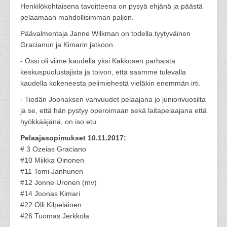
Henkilökohtaisena tavoitteena on pysyä ehjänä ja päästä
pelaamaan mahdollisimman paljon.
Päävalmentaja Janne Wilkman on todella tyytyväinen
Gracianon ja Kimarin jatkoon.
- Ossi oli viime kaudella yksi Kakkosen parhaista
keskuspuolustajista ja toivon, että saamme tulevalla
kaudella kokeneesta pelimiehestä vieläkin enemmän irti.
- Tiedän Joonaksen vahvuudet pelaajana jo juniorivuosilta
ja se, että hän pystyy operoimaan sekä laitapelaajana että
hyökkääjänä, on iso etu.
Pelaajasopimukset 10.11.2017:
# 3 Ozeias Graciano
#10 Miikka Oinonen
#11 Tomi Janhunen
#12 Jonne Uronen (mv)
#14 Joonas Kimari
#22 Olli Kilpeläinen
#26 Tuomas Jerkkola