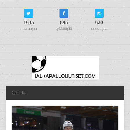
1635
895
620
seuraajaa
tykkääjää
seuraajaa
Galleriat