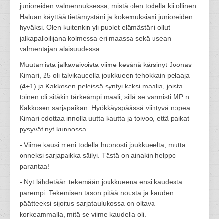
junioreiden valmennuksessa, mistä olen todella kiitollinen.
Haluan käyttää tietämystäni ja kokemuksiani junioreiden
hyväksi. Olen kuitenkin yli puolet elämästäni ollut
jalkapalloilijana kolmessa eri maassa sekä usean
valmentajan alaisuudessa.
Muutamista jalkavaivoista viime kesänä kärsinyt Joonas
Kimari, 25 oli talvikaudella joukkueen tehokkain pelaaja
(4+1) ja Kakkosen peleissä syntyi kaksi maalia, joista
toinen oli sitäkin tärkeämpi maali, sillä se varmisti MP:n
Kakkosen sarjapaikan. Hyökkäyspäässä viihtyvä nopea
Kimari odottaa innolla uutta kautta ja toivoo, että paikat
pysyvät nyt kunnossa.
- Viime kausi meni todella huonosti joukkueelta, mutta
onneksi sarjapaikka säilyi. Tästä on ainakin helppo
parantaa!
- Nyt lähdetään tekemään joukkueena ensi kaudesta
parempi. Tekemisen tason pitää nousta ja kauden
päätteeksi sijoitus sarjataulukossa on oltava
korkeammalla, mitä se viime kaudella oli.