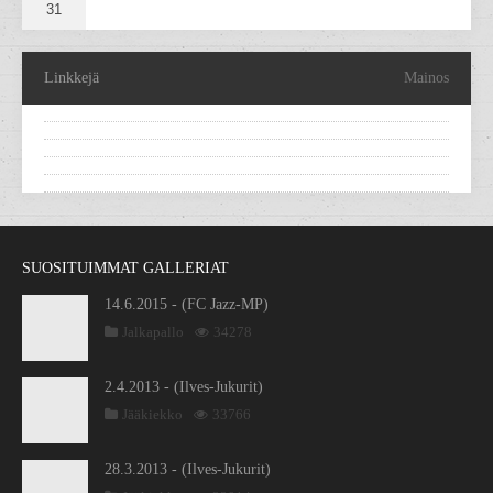
31
Linkkejä
Mainos
SUOSITUIMMAT GALLERIAT
14.6.2015 - (FC Jazz-MP)
Jalkapallo
34278
2.4.2013 - (Ilves-Jukurit)
Jääkiekko
33766
28.3.2013 - (Ilves-Jukurit)