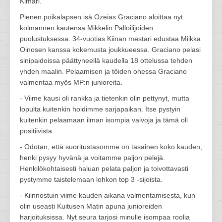
Kimari.
Pienen poikalapsen isä Ozeias Graciano aloittaa nyt
kolmannen kautensa Mikkelin Palloilijoiden
puolustuksessa. 34-vuotias Kiinan mestari edustaa Miikka
Oinosen kanssa kokemusta joukkueessa. Graciano pelasi
sinipaidoissa päättyneellä kaudella 18 ottelussa tehden
yhden maalin. Pelaamisen ja töiden ohessa Graciano
valmentaa myös MP:n junioreita.
- Viime kausi oli rankka ja tietenkin olin pettynyt, mutta
lopulta kuitenkin hoidimme sarjapaikan. Itse pystyin
kuitenkin pelaamaan ilman isompia vaivoja ja tämä oli
positiivista.
- Odotan, että suoritustasomme on tasainen koko kauden,
henki pysyy hyvänä ja voitamme paljon pelejä.
Henkilökohtaisesti haluan pelata paljon ja toivottavasti
pystymme taistelemaan lohkon top 3 -sijoista.
- Kiinnostuin viime kauden aikana valmentamisesta, kun
olin useasti Kuitusen Matin apuna junioreiden
harjoituksissa. Nyt seura tarjosi minulle isompaa roolia