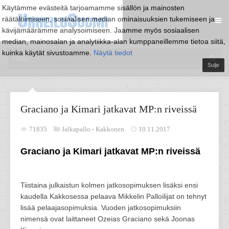
Käytämme evästeitä tarjoamamme sisällön ja mainosten
räätälöimiseen, sosiaalisen median ominaisuuksien tukemiseen ja
kävijämäärämme analysoimiseen. Jaamme myös sosiaalisen
median, mainosalan ja analytiikka-alan kumppaneillemme tietoa siitä,
kuinka käytät sivustoamme.
Näytä tiedot
Sulje
Graciano ja Kimari jatkavat MP:n riveissä
71835
Jalkapallo -
Kakkonen
10.11.2017
Graciano ja Kimari jatkavat MP:n riveissä
Tiistaina julkaistun kolmen jatkosopimuksen lisäksi ensi
kaudella Kakkosessa pelaava Mikkelin Palloilijat on tehnyt
lisää pelaajasopimuksia. Vuoden jatkosopimuksiin
nimensä ovat laittaneet Ozeias Graciano sekä Joonas