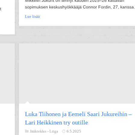
Mikkelin Jukurit on tehnyt kauden 2025–26 kattavan
sopimuksen keskushyökkääjä Connor Fordin, 27, kanssa.
t
Lue lisää
Luka Tiihonen ja Eemeli Saari Jukureihin –
Lari Heikkinen try outille
Jääkiekko -
Liiga
6.5.2025