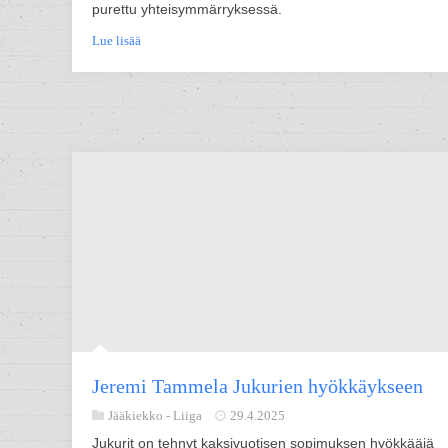
purettu yhteisymmärryksessä.
Lue lisää
Jeremi Tammela Jukurien hyökkäykseen
Jääkiekko -
Liiga
29.4.2025
Jukurit on tehnyt kaksivuotisen sopimuksen hyökkääjä