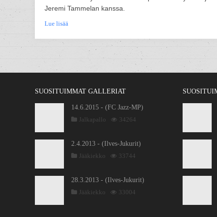
Jeremi Tammelan kanssa.
Lue lisää
SUOSITUIMMAT GALLERIAT
SUOSITUI
14.6.2015 - (FC Jazz-MP)
Jalkapallo
34264
2.4.2013 - (Ilves-Jukurit)
Jääkiekko
33744
28.3.2013 - (Ilves-Jukurit)
Jääkiekko
33004