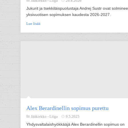
Jääkiekko -
Liiga
26.4.2026
Jukurit ja tsekkiläispuolustaja Andrej Sustr ovat solminee
yksivuotisen sopimuksen kaudesta 2026-2027.
Lue lisää
Alex Berardinellin sopimus purettu
Jääkiekko -
Liiga
9.5.2025
Yhdysvaltalaishyökkääjä Alex Berardinellin sopimus on