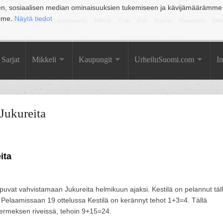
en, sosiaalisen median ominaisuuksien tukemiseen ja kävijämäärämme
amme.
Näytä tiedot
la
Kuopio
Lahti
Lappeenranta
Mikkeli
Oulu
Pori
Rauma
Rovaniemi
Sein
Sarjat
Mikkeli
Kaupungit
UrheiluSuomi.com
In
 Jukureita
ita
puvat vahvistamaan Jukureita helmikuun ajaksi. Kestilä on pelannut täl
a. Pelaamissaan 19 ottelussa Kestilä on kerännyt tehot 1+3=4. Tällä
Hermeksen riveissä, tehoin 9+15=24.