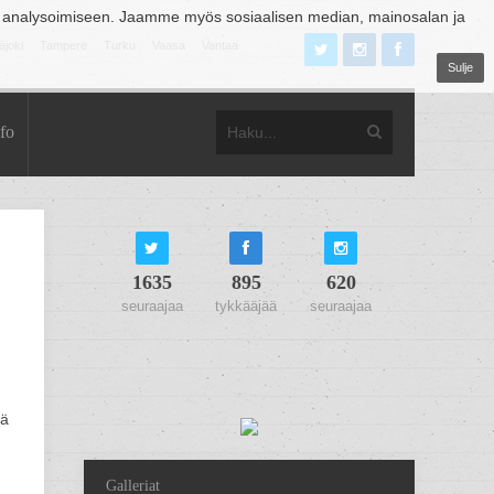
 analysoimiseen. Jaamme myös sosiaalisen median, mainosalan ja
äjoki
Tampere
Turku
Vaasa
Vantaa
Sulje
fo
1635
895
620
seuraajaa
tykkääjää
seuraajaa
lä
Galleriat