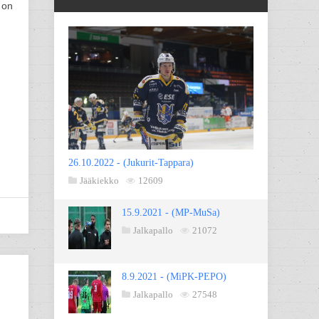
 on
26.10.2022 - (Jukurit-Tappara)
Jääkiekko
12609
15.9.2021 - (MP-MuSa)
Jalkapallo
21072
8.9.2021 - (MiPK-PEPO)
Jalkapallo
27548