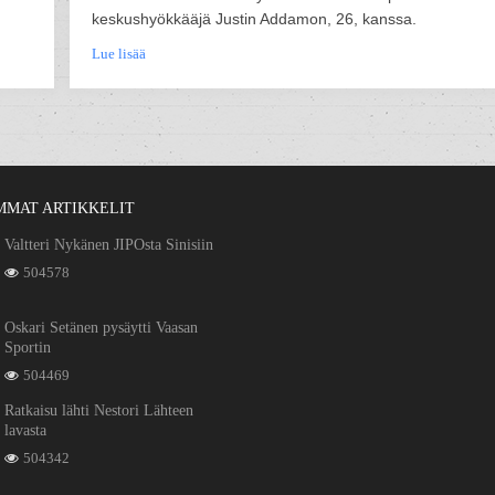
keskushyökkääjä Justin Addamon, 26, kanssa.
Lue lisää
MMAT ARTIKKELIT
Valtteri Nykänen JIPOsta Sinisiin
504578
Oskari Setänen pysäytti Vaasan
Sportin
504469
Ratkaisu lähti Nestori Lähteen
lavasta
504342