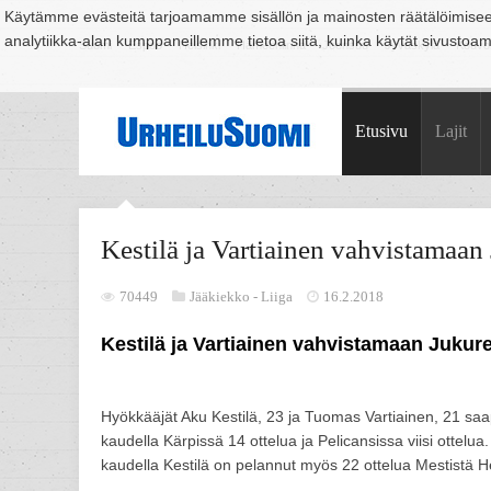
Käytämme evästeitä tarjoamamme sisällön ja mainosten räätälöimise
analytiikka-alan kumppaneillemme tietoa siitä, kuinka käytät sivusto
Suomi
Espoo
Helsinki
Hämeenlinna
Joensuu
Jyväskylä
Kouvo
Etusivu
Lajit
Kestilä ja Vartiainen vahvistamaan
70449
Jääkiekko -
Liiga
16.2.2018
Kestilä ja Vartiainen vahvistamaan Jukure
Hyökkääjät Aku Kestilä, 23 ja Tuomas Vartiainen, 21 saa
kaudella Kärpissä 14 ottelua ja Pelicansissa viisi ottelu
kaudella Kestilä on pelannut myös 22 ottelua Mestistä 