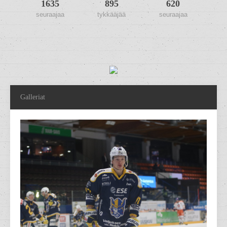
1635
895
620
seuraajaa
tykkääjää
seuraajaa
Galleriat