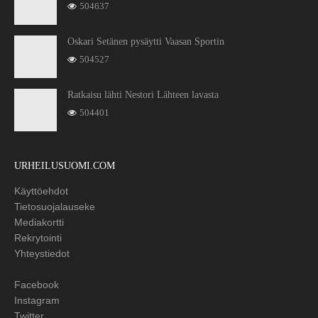
504637
Oskari Setänen pysäytti Vaasan Sportin
504527
Ratkaisu lähti Nestori Lähteen lavasta
504401
URHEILUSUOMI.COM
Käyttöehdot
Tietosuojalauseke
Mediakortti
Rekrytointi
Yhteystiedot
Facebook
Instagram
Twitter