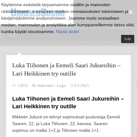
Käytämme evästeitä tarjoamamme sisällön ja mainosten
räätälöimiseen, sosiaalisen median ominaisuuksien tukemiseen ja
kävijämäärämme analysoimiseen. Jaamme myös sosiaalisen
median, mainosalan ja analytiikka-alan kumppaneillemme tietoa siitä,
kuinka käytät sivustoamme.
Näytä tiedot
Sulje
Luka Tiihonen ja Eemeli Saari Jukureihin –
Lari Heikkinen try outille
12831
Jääkiekko -
Liiga
6.5.2025
Luka Tiihonen ja Eemeli Saari Jukureihin –
Lari Heikkinen try outille
Mikkelin Jukurit on tehnyt sopimukset puolustaja Eemeli
Saaren, 22, ja Luka Tiihosen, 22, kanssa. Saaren
sopimus on mallia 1+2 ja Tiihosen mallia 1+1.