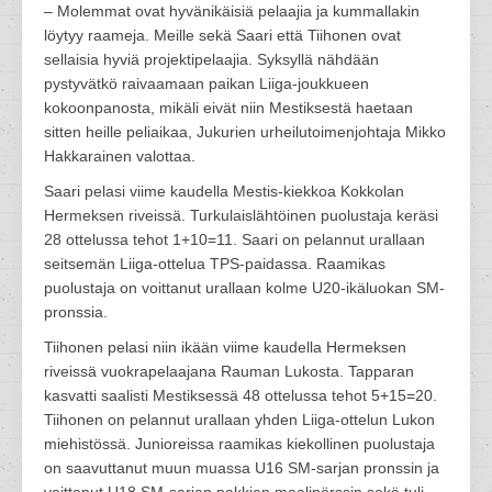
– Molemmat ovat hyvänikäisiä pelaajia ja kummallakin
löytyy raameja. Meille sekä Saari että Tiihonen ovat
sellaisia hyviä projektipelaajia. Syksyllä nähdään
pystyvätkö raivaamaan paikan Liiga-joukkueen
kokoonpanosta, mikäli eivät niin Mestiksestä haetaan
sitten heille peliaikaa, Jukurien urheilutoimenjohtaja Mikko
Hakkarainen valottaa.
Saari pelasi viime kaudella Mestis-kiekkoa Kokkolan
Hermeksen riveissä. Turkulaislähtöinen puolustaja keräsi
28 ottelussa tehot 1+10=11. Saari on pelannut urallaan
seitsemän Liiga-ottelua TPS-paidassa. Raamikas
puolustaja on voittanut urallaan kolme U20-ikäluokan SM-
pronssia.
Tiihonen pelasi niin ikään viime kaudella Hermeksen
riveissä vuokrapelaajana Rauman Lukosta. Tapparan
kasvatti saalisti Mestiksessä 48 ottelussa tehot 5+15=20.
Tiihonen on pelannut urallaan yhden Liiga-ottelun Lukon
miehistössä. Junioreissa raamikas kiekollinen puolustaja
on saavuttanut muun muassa U16 SM-sarjan pronssin ja