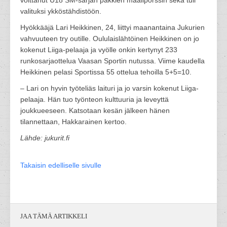
voittanut U18 SM-sarjan pakkien maalipörssin sekä tuli
valituksi ykköstähdistöön.
Hyökkääjä Lari Heikkinen, 24, liittyi maanantaina Jukurien
vahvuuteen try outille. Oululaislähtöinen Heikkinen on jo
kokenut Liiga-pelaaja ja vyölle onkin kertynyt 233
runkosarjaottelua Vaasan Sportin nutussa. Viime kaudella
Heikkinen pelasi Sportissa 55 ottelua tehoilla 5+5=10.
– Lari on hyvin työteliäs laituri ja jo varsin kokenut Liiga-
pelaaja. Hän tuo työnteon kulttuuria ja leveyttä
joukkueeseen. Katsotaan kesän jälkeen hänen
tilannettaan, Hakkarainen kertoo.
Lähde: jukurit.fi
Takaisin edelliselle sivulle
JAA TÄMÄ ARTIKKELI