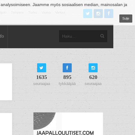
 analysoimiseen. Jaamme myös sosiaalisen median, mainosalan ja
äjoki
Tampere
Turku
Vaasa
Vantaa
Sulje
fo
1635
895
620
seuraajaa
tykkääjää
seuraajaa