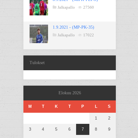
Jalkapallo
27560
1.9.2021 - (MP-PK-35)
Jalkapallo
17022
Tulokset
Elokuu 2026
M
T
K
T
P
L
S
1
2
3
4
5
6
7
8
9