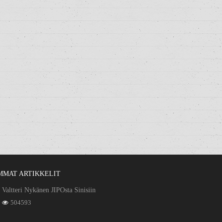
MMAT ARTIKKELIT
Valtteri Nykänen JIPOsta Sinisiin
504593