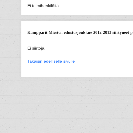
Ei toimihenkilöitä.
Kampparit Miesten edustusjoukkue 2012-2013 siirtyneet p
Ei siirtoja.
Takaisin edelliselle sivulle