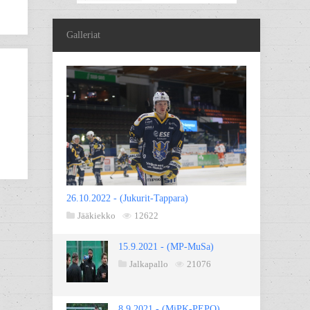
Galleriat
26.10.2022 - (Jukurit-Tappara)
Jääkiekko
12622
15.9.2021 - (MP-MuSa)
Jalkapallo
21076
8.9.2021 - (MiPK-PEPO)