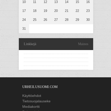
10
11
12
13
14
15
16
17
18
19
20
21
22
23
24
25
26
27
28
29
30
31
Linkkejä
Mainos
URHEILUSUOMI.COM
Käyttöehdot
Tietosuojalauseke
Mediakortti