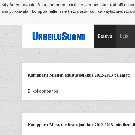
Käytämme evästeitä tarjoamamme sisällön ja mainosten räätälöimise
analytiikka-alan kumppaneillemme tietoa siitä, kuinka käytät sivusto
Suomi
Espoo
Helsinki
Hämeenlinna
Joensuu
Jyväskylä
Kouvo
Etusivu
Lajit
Kampparit Miesten edustusjoukkue 2012-2013 pelaajat:
Ei kokoonpanoa.
Kampparit Miesten edustusjoukkue 2012-2013 toimihenkil