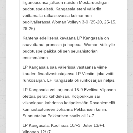
liiganousunsa jälkeen naisten Mestaruusliigan
pudotuspeleissä. Kangasala eteni välieriin
voittamalla ratkaisevassa kolmannen
puolivälierässä Woman Volleyn 3-0 (25-20, 25-15,
28-26).
Kahtena edellisenä keväänä LP Kangasala on
saavuttanut pronssin ja hopeaa. Woman Volleylle
pudotuspelipaikka oli sen seurahistorian
ensimmäinen.
LP Kangasala saa välierissä vastaansa viime
kauden finaalivastustajansa LP Viestin, joka voitti
runkosarjan. LP Kangasala oli runkosarjan neljäs.
LP Kangasala vei torjunnat 15-9 Eveliina Vilposen
otettua peräti kahdeksan. Kotijoukkue sai
viikonlopun kahdessa kotipelissään Rovaniemellä
kunnostautuneen Johanna Pekkarisen kuriin.
Sunnuntaina Pekkarisen saalis oli 1/-7.
LP Kangasala: Koolhaas 10/+3, Jeter 13/+4,
Vilponen 12/+7