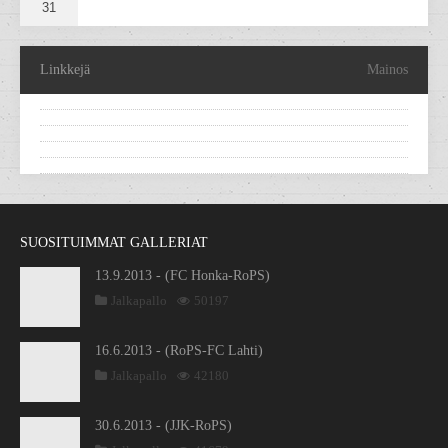
31
Linkkejä
Mainos
SUOSITUIMMAT GALLERIAT
13.9.2013 - (FC Honka-RoPS)
Jalkapallo
50197
16.6.2013 - (RoPS-FC Lahti)
Jalkapallo
42180
30.6.2013 - (JJK-RoPS)