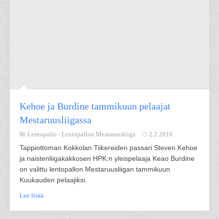
Kehoe ja Burdine tammikuun pelaajat
Mestaruusliigassa
Lentopallo -
Lentopallon Mestaruusliiga
2.2.2016
Tappiottoman Kokkolan Tiikereiden passari Steven Kehoe
ja naistenliigakakkosen HPK:n yleispelaaja Keao Burdine
on valittu lentopallon Mestaruusliigan tammikuun
Kuukauden pelaajiksi.
Lue lisää