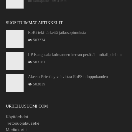
Jalkapallo
41679
SUOSITUIMMAT ARTIKKELIT
RoKi teki tärkeitä jatkosopimuksia
503234
LP Kangasala kolmannen kerran perättäin mitalipeleihin
503161
Akeem Priestley vahvistaa RoPSia loppukauden
503019
URHEILUSUOMI.COM
Käyttöehdot
Tietosuojalauseke
Mediakortti