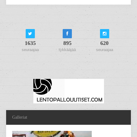
1635
895
620
seuraajaa
tykkääjää
seuraajaa
Galleriat