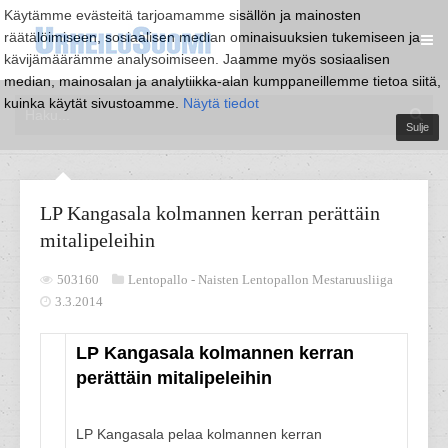
Käytämme evästeitä tarjoamamme sisällön ja mainosten
räätälöimiseen, sosiaalisen median ominaisuuksien tukemiseen ja
kävijämäärämme analysoimiseen. Jaamme myös sosiaalisen
median, mainosalan ja analytiikka-alan kumppaneillemme tietoa siitä,
kuinka käytät sivustoamme.
Näytä tiedot
Sulje
LP Kangasala kolmannen kerran perättäin
mitalipeleihin
503160
Lentopallo -
Naisten Lentopallon Mestaruusliiga
3.3.2014
LP Kangasala kolmannen kerran
perättäin mitalipeleihin
LP Kangasala pelaa kolmannen kerran