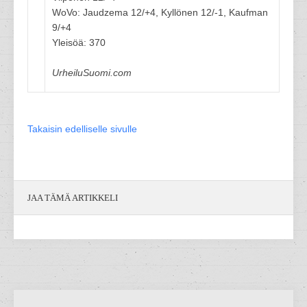
WoVo: Jaudzema 12/+4, Kyllönen 12/-1, Kaufman
9/+4
Yleisöä: 370
UrheiluSuomi.com
Takaisin edelliselle sivulle
JAA TÄMÄ ARTIKKELI