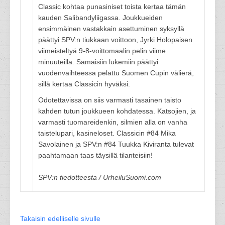
Classic kohtaa punasiniset toista kertaa tämän
kauden Salibandyliigassa. Joukkueiden
ensimmäinen vastakkain asettuminen syksyllä
päättyi SPV:n tiukkaan voittoon, Jyrki Holopaisen
viimeisteltyä 9-8-voittomaalin pelin viime
minuuteilla. Samaisiin lukemiin päättyi
vuodenvaihteessa pelattu Suomen Cupin välierä,
sillä kertaa Classicin hyväksi.
Odotettavissa on siis varmasti tasainen taisto
kahden tutun joukkueen kohdatessa. Katsojien, ja
varmasti tuomareidenkin, silmien alla on vanha
taistelupari, kasineloset. Classicin #84 Mika
Savolainen ja SPV:n #84 Tuukka Kiviranta tulevat
paahtamaan taas täysillä tilanteisiin!
SPV:n tiedotteesta / UrheiluSuomi.com
Takaisin edelliselle sivulle