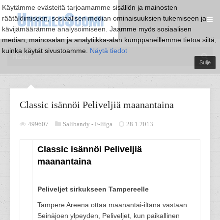
Käytämme evästeitä tarjoamamme sisällön ja mainosten
räätälöimiseen, sosiaalisen median ominaisuuksien tukemiseen ja
kävijämäärämme analysoimiseen. Jaamme myös sosiaalisen
median, mainosalan ja analytiikka-alan kumppaneillemme tietoa siitä,
kuinka käytät sivustoamme.
Näytä tiedot
Sulje
Classic isännöi Peliveljiä maanantaina
499607
Salibandy -
F-liiga
28.1.2013
Classic isännöi Peliveljiä
maanantaina
Peliveljet sirkukseen Tampereelle
Tampere Areena ottaa maanantai-iltana vastaan
Seinäjoen ylpeyden, Peliveljet, kun paikallinen