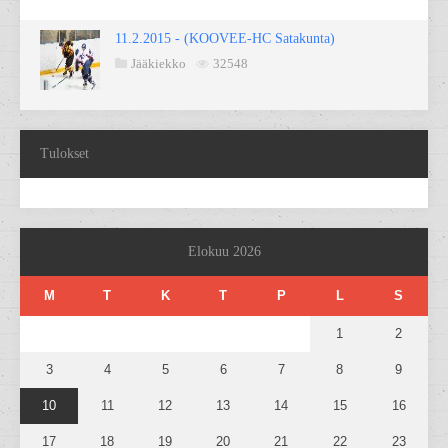
11.2.2015 - (KOOVEE-HC Satakunta)
Jääkiekko
32548
Tulokset
Elokuu 2026
M
T
K
T
P
L
S
1
2
3
4
5
6
7
8
9
10
11
12
13
14
15
16
17
18
19
20
21
22
23