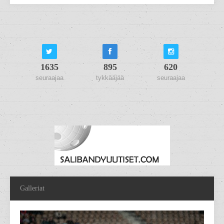
1635
895
620
seuraajaa
tykkääjää
seuraajaa
Galleriat