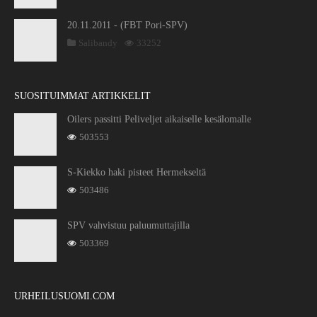
20.11.2011 - (FBT Pori-SPV)
Salibandy
33252
SUOSITUIMMAT ARTIKKELIT
Oilers passitti Peliveljet aikaiselle kesälomalle
503553
S-Kiekko haki pisteet Hermekseltä
503486
SPV vahvistuu paluumuttajilla
503369
URHEILUSUOMI.COM