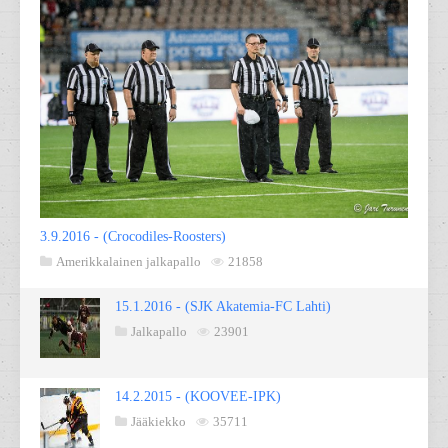
3.9.2016 - (Crocodiles-Roosters)
Amerikkalainen jalkapallo
21858
15.1.2016 - (SJK Akatemia-FC Lahti)
Jalkapallo
23901
14.2.2015 - (KOOVEE-IPK)
Jääkiekko
35711