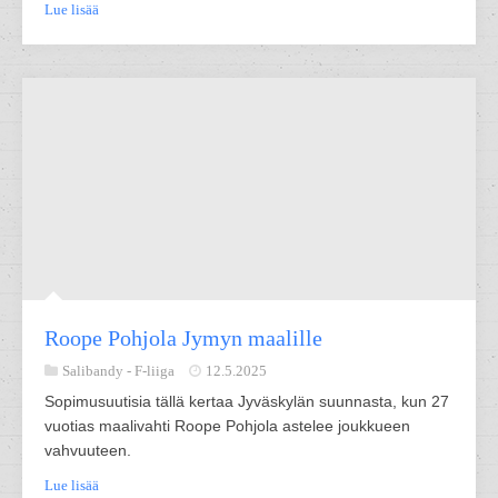
Lue lisää
Roope Pohjola Jymyn maalille
Salibandy -
F-liiga
12.5.2025
Sopimusuutisia tällä kertaa Jyväskylän suunnasta, kun 27
vuotias maalivahti Roope Pohjola astelee joukkueen
vahvuuteen.
Lue lisää