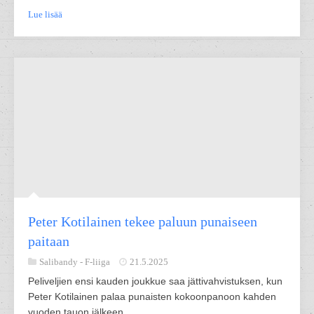
Lue lisää
Peter Kotilainen tekee paluun punaiseen
paitaan
Salibandy -
F-liiga
21.5.2025
Peliveljien ensi kauden joukkue saa jättivahvistuksen, kun
Peter Kotilainen palaa punaisten kokoonpanoon kahden
vuoden tauon jälkeen.