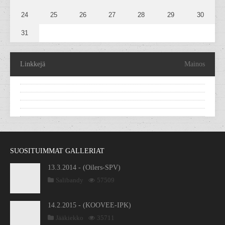
24
25
26
27
28
29
30
31
Linkkejä
Mainos
SUOSITUIMMAT GALLERIAT
13.3.2014 - (Oilers-SPV)
Salibandy
57509
14.2.2015 - (KOOVEE-IPK)
Jääkiekko
35711