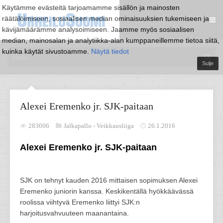
Käytämme evästeitä tarjoamamme sisällön ja mainosten
räätälöimiseen, sosiaalisen median ominaisuuksien tukemiseen ja
kävijämäärämme analysoimiseen. Jaamme myös sosiaalisen
median, mainosalan ja analytiikka-alan kumppaneillemme tietoa siitä,
kuinka käytät sivustoamme.
Näytä tiedot
Sulje
Alexei Eremenko jr. SJK-paitaan
283006
Jalkapallo -
Veikkausliiga
26.1.2016
Alexei Eremenko jr. SJK-paitaan
SJK on tehnyt kauden 2016 mittaisen sopimuksen Alexei
Eremenko juniorin kanssa. Keskikentällä hyökkäävässä
roolissa viihtyvä Eremenko liittyi SJK:n
harjoitusvahvuuteen maanantaina.