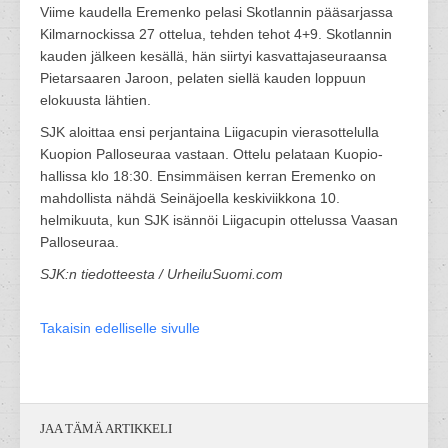
Viime kaudella Eremenko pelasi Skotlannin pääsarjassa
Kilmarnockissa 27 ottelua, tehden tehot 4+9. Skotlannin
kauden jälkeen kesällä, hän siirtyi kasvattajaseuraansa
Pietarsaaren Jaroon, pelaten siellä kauden loppuun
elokuusta lähtien.
SJK aloittaa ensi perjantaina Liigacupin vierasottelulla
Kuopion Palloseuraa vastaan. Ottelu pelataan Kuopio-
hallissa klo 18:30. Ensimmäisen kerran Eremenko on
mahdollista nähdä Seinäjoella keskiviikkona 10.
helmikuuta, kun SJK isännöi Liigacupin ottelussa Vaasan
Palloseuraa.
SJK:n tiedotteesta / UrheiluSuomi.com
Takaisin edelliselle sivulle
JAA TÄMÄ ARTIKKELI