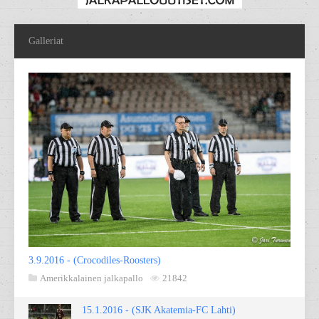
Galleriat
3.9.2016 - (Crocodiles-Roosters)
Amerikkalainen jalkapallo
21842
15.1.2016 - (SJK Akatemia-FC Lahti)