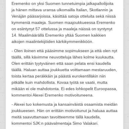
Eremenko on yksi Suomen tunnetuimpia jalkapalloilijoita
ja hänen mittava uransa ulkomailla Italian, Skotlannin ja
Venäjän pääsarjoissa, käsittää satoja otteluita sekä niissä
kymmeniä maaleja. Suomen maajoukkueessa Eremenko
on esiintynyt 57 ottelussa ja maaleja näissä on syntynyt
14. Maalimäärällä Eremenko yltää Suomen kaikkien
aikojen maalintekijöiden kärkikymmenikköön.
- Olen iloinen että pääsimme sopimukseen ja että olen nyt
täällä, sillä kävimme neuvotteluja lähes kolme kuukautta.
Olen erittäin tyytyväinen että saan pelata ensi kaudella
täällä. Haluan auttaa joukkuetta voittamaan mestaruuden,
toista kertaa peräkkäin ja päästä eurokentilläkin niin
pitkälle kuin mahdollista. Kovaa työtä se vaatii, mutta
mikään ei ole mahdotonta. Ei edes lohkopelit Euroopassa,
kommentoi Alexei Eremenko motivoituneena.
- Alexei tuo kokemusta ja kansainväistä osaamista meidän
joukkueesen. Hän on erittäin motivoitunut ja haluaa auttaa
meitä saavuttamaan tavoitteemme tällä kaudella,
kommentoi SJK:n päävalmentaja Simo Valakari.