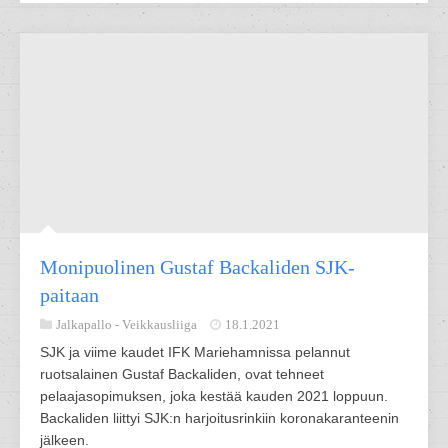
Monipuolinen Gustaf Backaliden SJK-
paitaan
Jalkapallo -
Veikkausliiga
18.1.2021
SJK ja viime kaudet IFK Mariehamnissa pelannut
ruotsalainen Gustaf Backaliden, ovat tehneet
pelaajasopimuksen, joka kestää kauden 2021 loppuun.
Backaliden liittyi SJK:n harjoitusrinkiin koronakaranteenin
jälkeen.