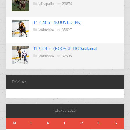
Jalkapallo
23879
14.2.2015 - (KOOVEE-IPK)
Jääkiekko
35627
11.2.2015 - (KOOVEE-HC Satakunta)
Jääkiekko
32505
Tulokset
Elokuu 2026
M
T
K
T
P
L
S