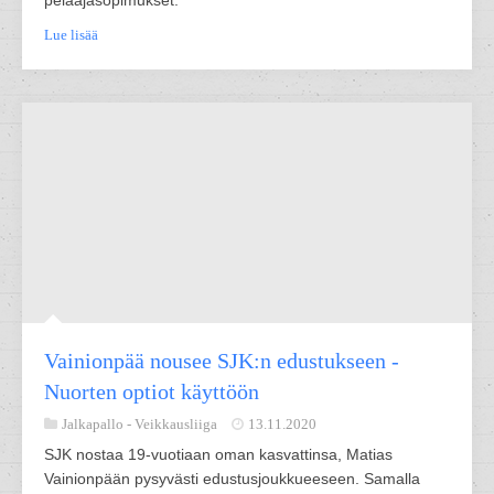
pelaajasopimukset.
Lue lisää
Vainionpää nousee SJK:n edustukseen -
Nuorten optiot käyttöön
Jalkapallo -
Veikkausliiga
13.11.2020
SJK nostaa 19-vuotiaan oman kasvattinsa, Matias
Vainionpään pysyvästi edustusjoukkueeseen. Samalla