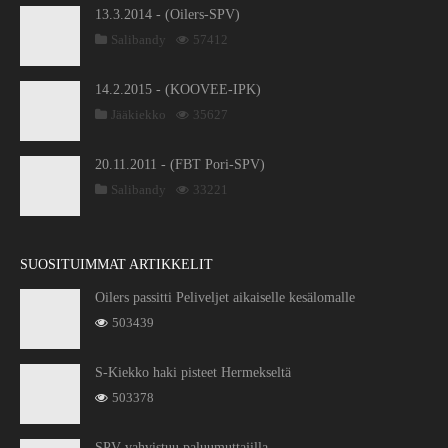
13.3.2014 - (Oilers-SPV)
Salibandy
57412
14.2.2015 - (KOOVEE-IPK)
Jääkiekko
35627
20.11.2011 - (FBT Pori-SPV)
Salibandy
33221
SUOSITUIMMAT ARTIKKELIT
Oilers passitti Peliveljet aikaiselle kesälomalle
503439
S-Kiekko haki pisteet Hermekseltä
503378
SPV vahvistuu paluumuttajilla