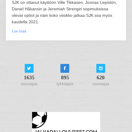
SJK on ottanut käyttöön Ville Tikkasen, Joonas Lepistön,
Daniel Håkansin ja Jeremiah Strengin sopimuksissa
olevat optiot ja näin koko viisikko jatkaa SJK:ssa myös
kaudella 2021.
Lue lisää
1635
895
620
seuraajaa
tykkääjää
seuraajaa