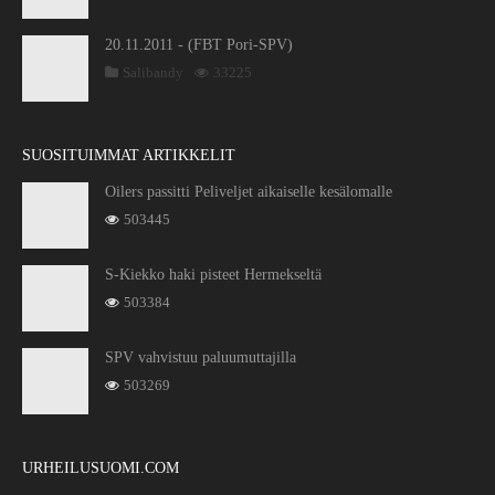
20.11.2011 - (FBT Pori-SPV)
Salibandy
33225
SUOSITUIMMAT ARTIKKELIT
Oilers passitti Peliveljet aikaiselle kesälomalle
503445
S-Kiekko haki pisteet Hermekseltä
503384
SPV vahvistuu paluumuttajilla
503269
URHEILUSUOMI.COM