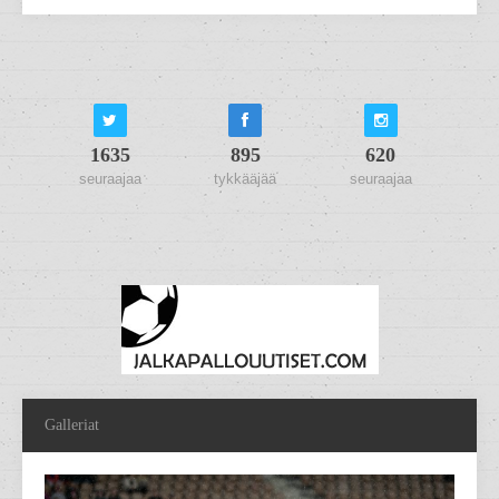
1635
895
620
seuraajaa
tykkääjää
seuraajaa
Galleriat