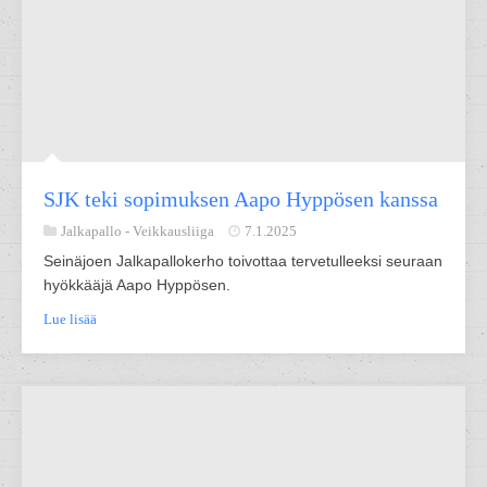
SJK teki sopimuksen Aapo Hyppösen kanssa
Jalkapallo -
Veikkausliiga
7.1.2025
Seinäjoen Jalkapallokerho toivottaa tervetulleeksi seuraan
hyökkääjä Aapo Hyppösen.
Lue lisää