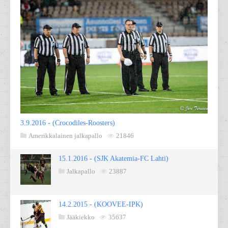
3.9.2016 - (Crocodiles-Roosters)
Amerikkalainen jalkapallo
21846
15.1.2016 - (SJK Akatemia-FC Lahti)
Jalkapallo
23887
14.2.2015 - (KOOVEE-IPK)
Jääkiekko
35637