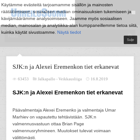
Käytämme evästeitä tarjoamamme sisällön ja mainosten
räätälöimiseen, sosiaalisen median ominaisuuksien tukemiseen ja
kävijämäärämme analysoimiseen. Jaamme myös sosiaalisen
median, mainosalan ja analytiikka-alan kumppaneillemme tietoa siitä,
kuinka käytät sivustoamme.
Näytä tiedot
Sulje
SJK:n ja Alexei Eremenkon tiet erkanevat
63453
Jalkapallo -
Veikkausliiga
16.8.2019
SJK:n ja Alexei Eremenkon tiet erkanevat
Päävalmentaja Alexei Eremenko ja valmentaja Umar
Marhiev on vapautettu tehtävistään. SJK:n
valmennusvastuun ottaa Brian Page
valmennusryhmineen. Muutokset tulevat voimaan
välittömästi.