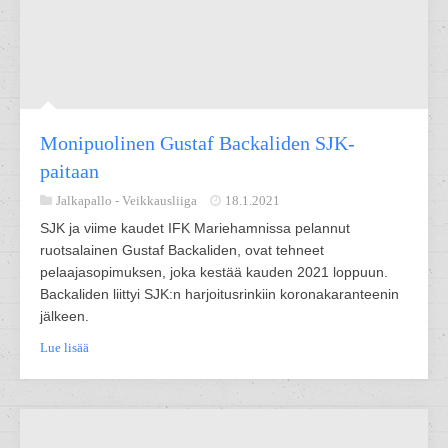
Monipuolinen Gustaf Backaliden SJK-
paitaan
Jalkapallo -
Veikkausliiga
18.1.2021
SJK ja viime kaudet IFK Mariehamnissa pelannut
ruotsalainen Gustaf Backaliden, ovat tehneet
pelaajasopimuksen, joka kestää kauden 2021 loppuun.
Backaliden liittyi SJK:n harjoitusrinkiin koronakaranteenin
jälkeen.
Lue lisää