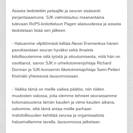
Asiasta tiedotettiin pelaajille ja seuran sisäisesti
perjantaiaamuna. SJK valmistautuu maanantaina
tulevaan RoPS-kotiotteluun Pagen alaisuudessa ja asiasta
tiedotetaan lisää sen jälkeen.
- Haluamme vilpittömästi kiittää Alexei Eremenkoa hänen
panoksestaan seuran hyväksi sekä ilmaista
kiitollisuutemme siitä työstä ja sitoutumisesta, mitä hän on
osoittanut, sanoo SJK:n urheilutoimenjohtaja Richard
Dorman ja SJK-konsernin liiketoimintajohtaja Sami-Petteri
Kivimäki yhteisessä lausunnossaan.
- Vaikka tämä on meille vaikea päätös, niin niiden
muutosten valossa, joita olemme tehneet seurassamme
kokonaisuutena tämän kauden ja viime kauden aikana,
uskomme, että tämä antaa meille parhaan
mahdollisuuden kehittää seuraa ja organisaatiota
haluamallamme tavalla, lausunnossa jatketaan.