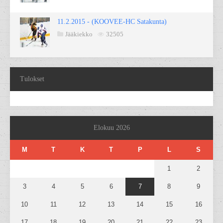
11.2.2015 - (KOOVEE-HC Satakunta)
Jääkiekko
32505
Tulokset
Elokuu 2026
M
T
K
T
P
L
S
1
2
3
4
5
6
7
8
9
10
11
12
13
14
15
16
17
18
19
20
21
22
23