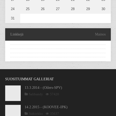
24
25
26
27
28
29
30
31
Linkkejä
Mainos
SUOSITUIMMAT GALLERIAT
13.3.2014 - (Oilers-SPV)
Salibandy
57420
14.2.2015 - (KOOVEE-IPK)
Jääkiekko
35637