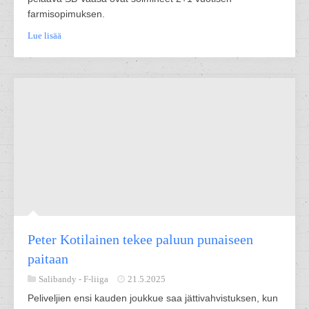
farmisopimuksen.
Lue lisää
Peter Kotilainen tekee paluun punaiseen
paitaan
Salibandy -
F-liiga
21.5.2025
Peliveljien ensi kauden joukkue saa jättivahvistuksen, kun