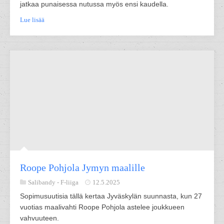
jatkaa punaisessa nutussa myös ensi kaudella.
Lue lisää
Roope Pohjola Jymyn maalille
Salibandy -
F-liiga
12.5.2025
Sopimusuutisia tällä kertaa Jyväskylän suunnasta, kun 27
vuotias maalivahti Roope Pohjola astelee joukkueen
vahvuuteen.