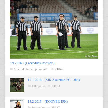
3.9.2016 - (Crocodiles-Roosters)
Amerikkalainen jalkapallo
21842
15.1.2016 - (SJK Akatemia-FC Lahti)
Jalkapallo
23883
14.2.2015 - (KOOVEE-IPK)
Jääkiekko
35627