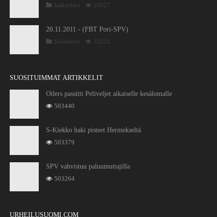
Jääkiekko
35627
20.11.2011 - (FBT Pori-SPV)
Salibandy
33221
SUOSITUIMMAT ARTIKKELIT
Oilers passitti Peliveljet aikaiselle kesälomalle
503440
S-Kiekko haki pisteet Hermekseltä
503379
SPV vahvistuu paluumuttajilla
503264
URHEILUSUOMI.COM