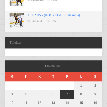
11.2.2015 - (KOOVEE-HC Satakunta)
Jääkiekko
32505
Tulokset
Elokuu 2026
M
T
K
T
P
L
S
1
2
3
4
5
6
7
8
9
10
11
12
13
14
15
16