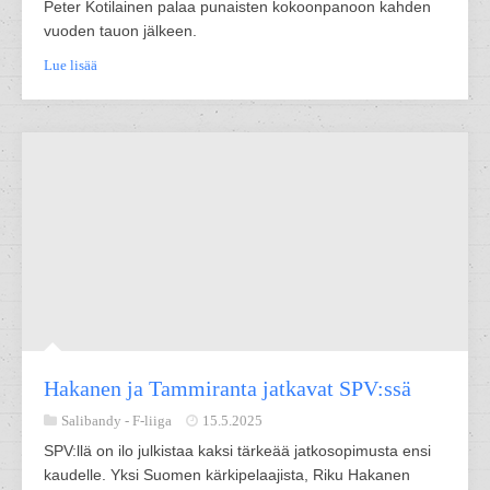
Peter Kotilainen palaa punaisten kokoonpanoon kahden
vuoden tauon jälkeen.
Lue lisää
Hakanen ja Tammiranta jatkavat SPV:ssä
Salibandy -
F-liiga
15.5.2025
SPV:llä on ilo julkistaa kaksi tärkeää jatkosopimusta ensi
kaudelle. Yksi Suomen kärkipelaajista, Riku Hakanen