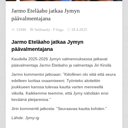
Jarmo Eteläaho jatkaa Jymyn
päävalmentajana
12946
Salibandy -
F-liiga
28.4.2025
Jarmo Eteläaho jatkaa Jymyn
päävalmentajana
Kaudella 2025-2026 Jymyn valmennuksessa jatkavat
päävalmentaja Jarmo Eteläaho ja valmentaja Jiri Kirsilä.
Jarmo kommentoi jatkoaan: ”Kiitollinen olo siitä että seura
edelleen luottaa osaamiseeni. Työnteko aloitettiin
joukkueen kanssa tulevaa kautta varten menneellä
viikolla. Kaikkemme teemme, että Jymy nähdään ensi
keväänä pleijareissa.”
Jirin kommentit jatkosta: ”Seuraavaa kautta kohden.”
Lähde: Jymy-ig