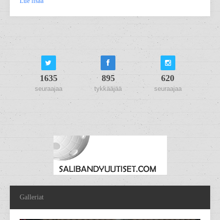
Lue lisää
1635
895
620
seuraajaa
tykkääjää
seuraajaa
Galleriat