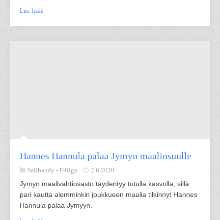
Lue lisää
Hannes Hannula palaa Jymyn maalinsuulle
Salibandy -
F-liiga
2.6.2020
Jymyn maalivahtiosasto täydentyy tutulla kasvolla, sillä
pari kautta aiemminkin joukkueen maalia tilkinnyt Hannes
Hannula palaa Jymyyn.