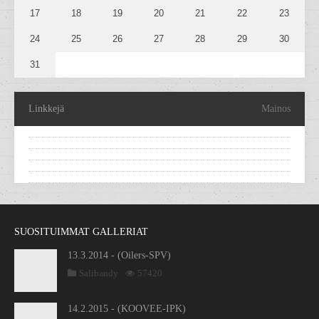
17
18
19
20
21
22
23
24
25
26
27
28
29
30
31
Linkkejä
Mainos
SUOSITUIMMAT GALLERIAT
13.3.2014 - (Oilers-SPV)
Salibandy
57420
14.2.2015 - (KOOVEE-IPK)