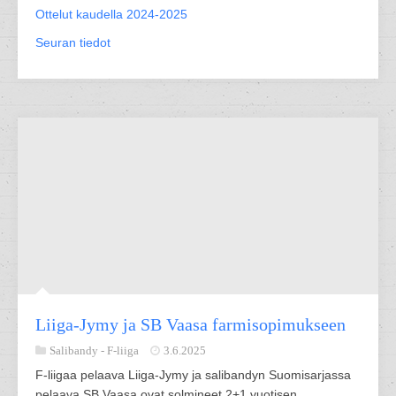
Ottelut kaudella 2024-2025
Seuran tiedot
Liiga-Jymy ja SB Vaasa farmisopimukseen
Salibandy -
F-liiga
3.6.2025
F-liigaa pelaava Liiga-Jymy ja salibandyn Suomisarjassa
pelaava SB Vaasa ovat solmineet 2+1 vuotisen