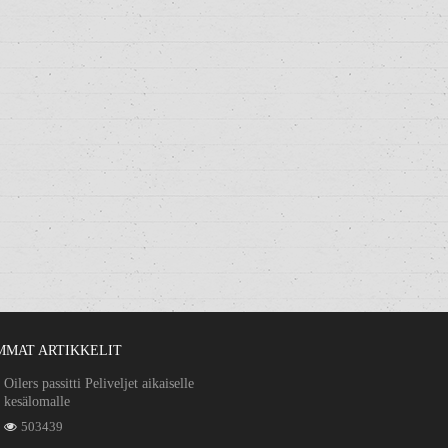
MMAT ARTIKKELIT
Oilers passitti Peliveljet aikaiselle
kesälomalle
503439