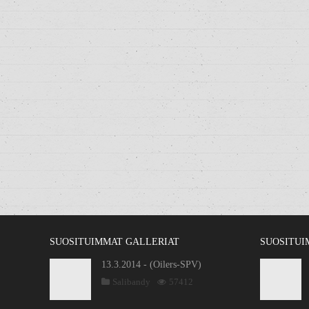
SUOSITUIMMAT GALLERIAT
SUOSITUI
13.3.2014 - (Oilers-SPV)
Salibandy
57412