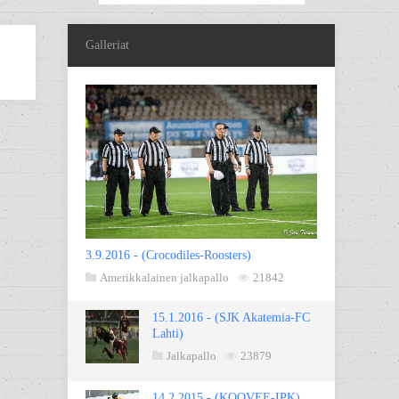
Galleriat
3.9.2016 - (Crocodiles-Roosters)
Amerikkalainen jalkapallo
21842
15.1.2016 - (SJK Akatemia-FC
Lahti)
Jalkapallo
23879
14.2.2015 - (KOOVEE-IPK)