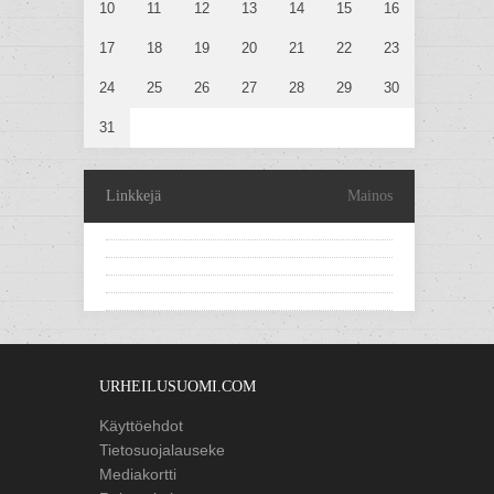
10
11
12
13
14
15
16
17
18
19
20
21
22
23
24
25
26
27
28
29
30
31
Linkkejä
Mainos
URHEILUSUOMI.COM
Käyttöehdot
Tietosuojalauseke
Mediakortti