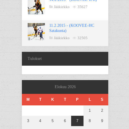
Jääkiekko
35627
11.2.2015 - (KOOVEE-HC
Satakunta)
Jääkiekko
32505
Tulokset
Elokuu 2026
M
T
K
T
P
L
S
1
2
3
4
5
6
7
8
9