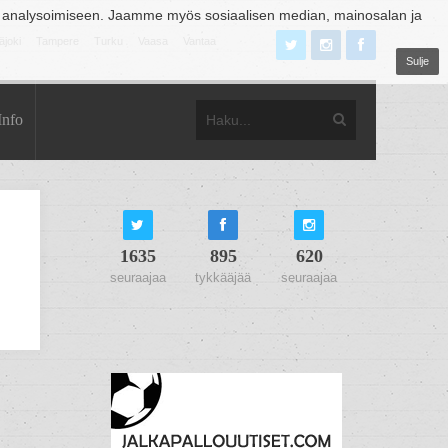
 analysoimiseen. Jaamme myös sosiaalisen median, mainosalan ja
äjoki
Tampere
Turku
Vaasa
Vantaa
Sulje
Info
1635
895
620
seuraajaa
tykkääjää
seuraajaa