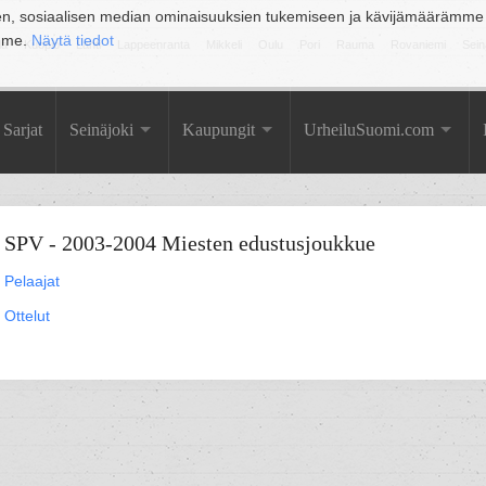
en, sosiaalisen median ominaisuuksien tukemiseen ja kävijämäärämme
amme.
Näytä tiedot
la
Kuopio
Lahti
Lappeenranta
Mikkeli
Oulu
Pori
Rauma
Rovaniemi
Sein
Sarjat
Seinäjoki
Kaupungit
UrheiluSuomi.com
SPV - 2003-2004 Miesten edustusjoukkue
Pelaajat
Ottelut