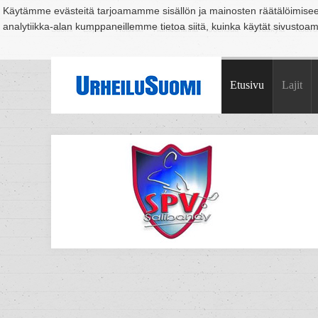
Käytämme evästeitä tarjoamamme sisällön ja mainosten räätälöimise
analytiikka-alan kumppaneillemme tietoa siitä, kuinka käytät sivusto
Suomi
Espoo
Helsinki
Hämeenlinna
Joensuu
Jyväskylä
Kouvo
Etusivu
Lajit