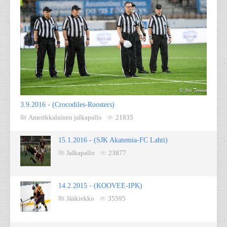
3.9.2016 - (Crocodiles-Roosters)
Amerikkalainen jalkapallo
21835
15.1.2016 - (SJK Akatemia-FC Lahti)
Jalkapallo
23877
14.2.2015 - (KOOVEE-IPK)
Jääkiekko
35595