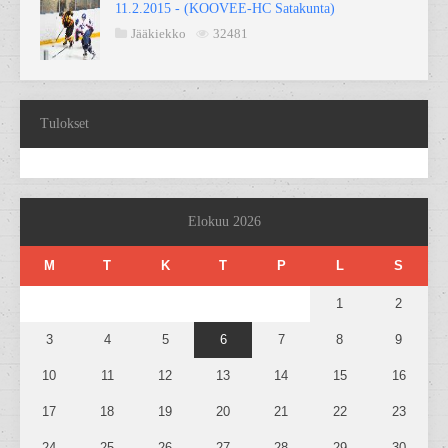
11.2.2015 - (KOOVEE-HC Satakunta)
Jääkiekko
32481
Tulokset
Elokuu 2026
M
T
K
T
P
L
S
1
2
3
4
5
6
7
8
9
10
11
12
13
14
15
16
17
18
19
20
21
22
23
24
25
26
27
28
29
30