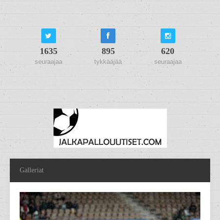
1635
895
620
seuraajaa
tykkääjää
seuraajaa
Galleriat