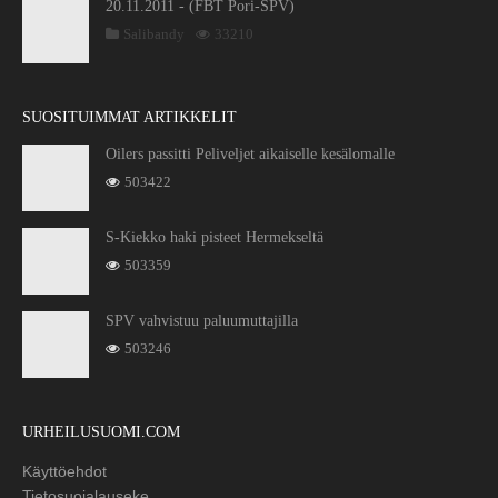
20.11.2011 - (FBT Pori-SPV)
Salibandy
33210
SUOSITUIMMAT ARTIKKELIT
Oilers passitti Peliveljet aikaiselle kesälomalle
503422
S-Kiekko haki pisteet Hermekseltä
503359
SPV vahvistuu paluumuttajilla
503246
URHEILUSUOMI.COM
Käyttöehdot
Tietosuojalauseke