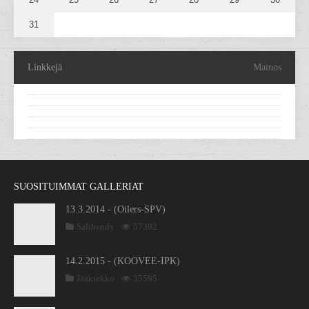
31
Linkkejä
Mainos
SUOSITUIMMAT GALLERIAT
13.3.2014 - (Oilers-SPV)
Salibandy
57392
14.2.2015 - (KOOVEE-IPK)
Jääkiekko
35595