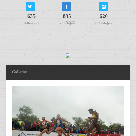
1635
895
620
seuraajaa
tykkääjää
seuraajaa
Galleriat