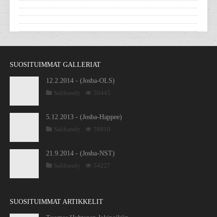
SUOSITUIMMAT GALLERIAT
12.2.2014 - (Josba-OLS)
Salibandy
59445
5.12.2013 - (Josba-Happee)
Salibandy
58810
21.9.2014 - (Josba-NST)
Salibandy
54227
SUOSITUIMMAT ARTIKKELIT