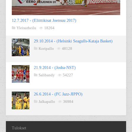
12.7.2017 - (Eliittikisat Joensuu 2017)
Yleisurheilu
18264
29.10.2014 - (Helsinki Seagulls-Kataja Basket)
Koripallo
48128
21.9.2014 - (Josba-NST)
Salibandy
54227
26.6.2014 - (FC Jazz-JIPPO)
Jalkapallo
36984
Tulokset