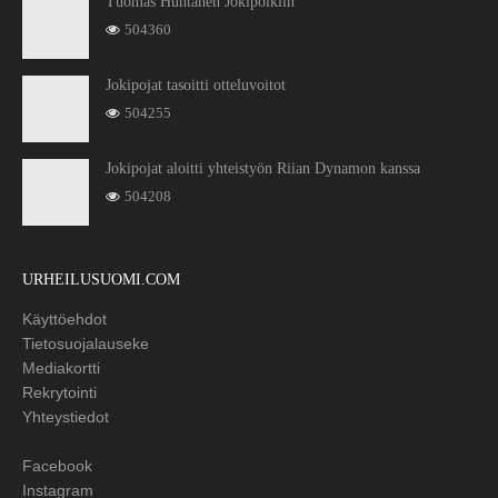
Tuomas Huhtanen Jokipoikiin
504360
Jokipojat tasoitti otteluvoitot
504255
Jokipojat aloitti yhteistyön Riian Dynamon kanssa
504208
URHEILUSUOMI.COM
Käyttöehdot
Tietosuojalauseke
Mediakortti
Rekrytointi
Yhteystiedot
Facebook
Instagram