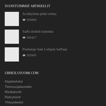
SUOSITUIMMAT ARTIKKELIT
Jyväskylässä pitää voittaa
504869
SaiPa iloitteli kotiedun
504427
Puolustaja Sam Lofquist SaiPaan
503945
URHEILUSUOMI.COM
Käyttöehdot
Tietosuojalauseke
Mediakortti
Rekrytointi
Yhteystiedot