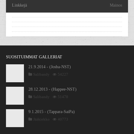
Linkkejä
Mainos
SUOSITUIMMAT GALLERIAT
21.9.2014 - (Josba-NST)
Salibandy
54227
28.12.2013 - (Happee-NST)
Salibandy
51478
9.1.2015 - (Tappara-SaiPa)
Jääkiekko
40773