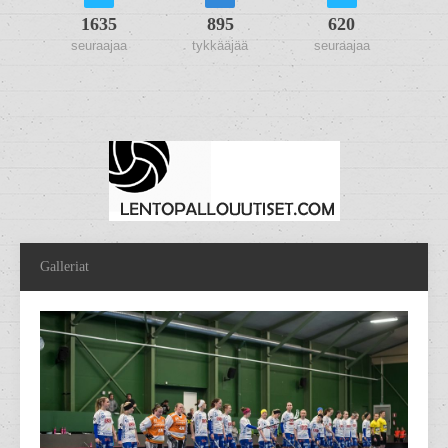
1635
895
620
seuraajaa
tykkääjää
seuraajaa
Galleriat