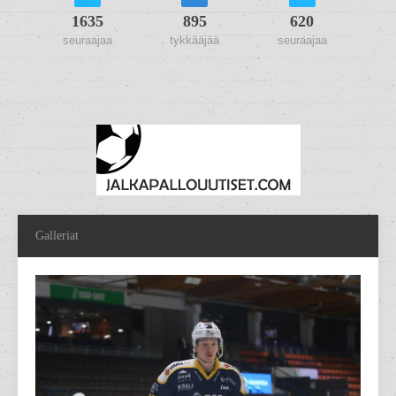
1635
895
620
seuraajaa
tykkääjää
seuraajaa
Galleriat