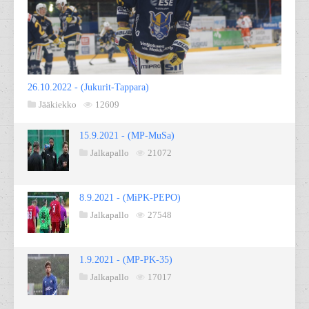
26.10.2022 - (Jukurit-Tappara)
Jääkiekko
12609
15.9.2021 - (MP-MuSa)
Jalkapallo
21072
8.9.2021 - (MiPK-PEPO)
Jalkapallo
27548
1.9.2021 - (MP-PK-35)
Jalkapallo
17017