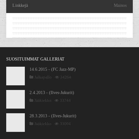
Linkkejä
Mainos
SUOSITUIMMAT GALLERIAT
14.6.2015 - (FC Jazz-MP)
Jalkapallo
34264
2.4.2013 - (Ilves-Jukurit)
Jääkiekko
33744
28.3.2013 - (Ilves-Jukurit)
Jääkiekko
33004