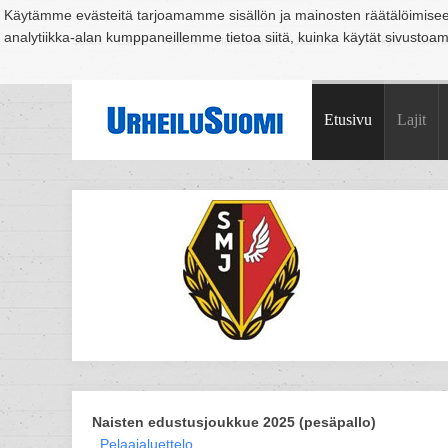
Käytämme evästeitä tarjoamamme sisällön ja mainosten räätälöimise
analytiikka-alan kumppaneillemme tietoa siitä, kuinka käytät sivusto
Suomi
Espoo
Helsinki
Hämeenlinna
Joensuu
Jyväskylä
Kouvo
Etusivu
Lajit
Naisten edustusjoukkue 2025 (pesäpallo)
Pelaajaluettelo