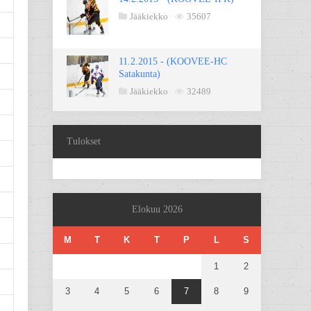
Jääkiekko
35607
11.2.2015 - (KOOVEE-HC
Satakunta)
Jääkiekko
32489
Tulokset
Elokuu 2026
M
T
K
T
P
L
S
1
2
3
4
5
6
7
8
9