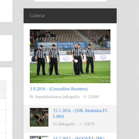
Galleriat
3.9.2016 - (Crocodiles-Roosters)
Amerikkalainen jalkapallo
21840
15.1.2016 - (SJK Akatemia-FC
Lahti)
Jalkapallo
23879
14.2.2015 - (KOOVEE-IPK)