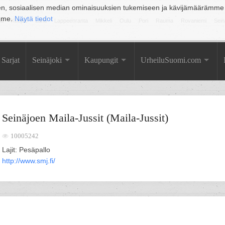
en, sosiaalisen median ominaisuuksien tukemiseen ja kävijämäärämme
amme.
Näytä tiedot
la
Kuopio
Lahti
Lappeenranta
Mikkeli
Oulu
Pori
Rauma
Rovaniemi
Sein
Sarjat
Seinäjoki
Kaupungit
UrheiluSuomi.com
Seinäjoen Maila-Jussit (Maila-Jussit)
10005242
Lajit: Pesäpallo
http://www.smj.fi/