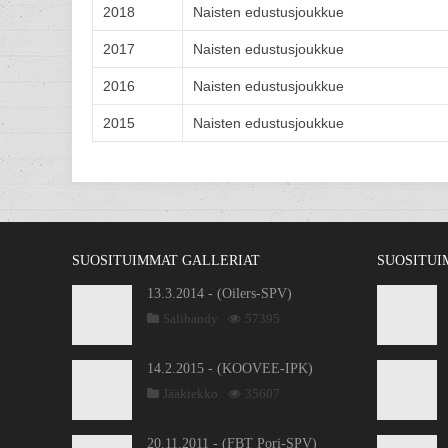
2018
Naisten edustusjoukkue
2017
Naisten edustusjoukkue
2016
Naisten edustusjoukkue
2015
Naisten edustusjoukkue
SUOSITUIMMAT GALLERIAT
SUOSITUI
13.3.2014 - (Oilers-SPV)
Salibandy
57395
14.2.2015 - (KOOVEE-IPK)
Jääkiekko
35607
20.11.2011 - (FBT Pori-SPV)