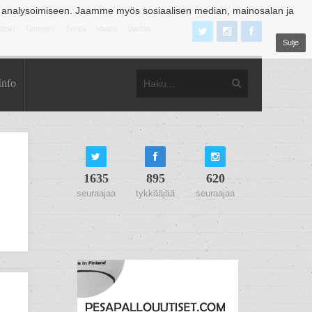
 analysoimiseen. Jaamme myös sosiaalisen median, mainosalan ja
äjoki
Tampere
Turku
Vaasa
Vantaa
Sulje
Info
1635
895
620
seuraajaa
tykkääjää
seuraajaa