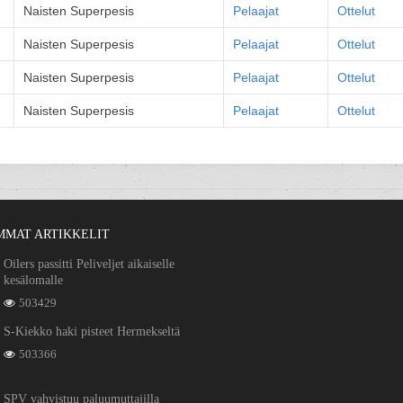
Naisten Superpesis
Pelaajat
Ottelut
Naisten Superpesis
Pelaajat
Ottelut
Naisten Superpesis
Pelaajat
Ottelut
Naisten Superpesis
Pelaajat
Ottelut
MMAT ARTIKKELIT
Oilers passitti Peliveljet aikaiselle
kesälomalle
503429
S-Kiekko haki pisteet Hermekseltä
503366
SPV vahvistuu paluumuttajilla