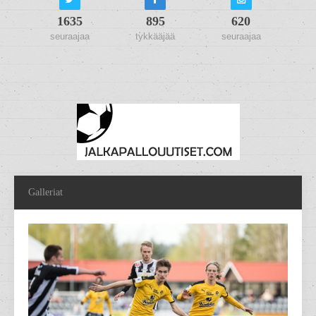
1635
895
620
seuraajaa
tykkääjää
seuraajaa
Galleriat