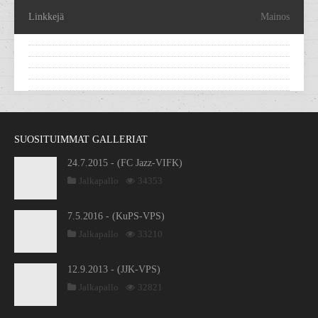
Linkkejä
Mainos
SUOSITUIMMAT GALLERIAT
24.7.2015 - (FC Jazz-VIFK)
Jalkapallo
34353
7.5.2016 - (KuPS-VPS)
Jalkapallo
33210
12.9.2013 - (JJK-VPS)
Jalkapallo
32821