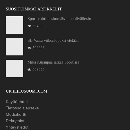
SUOSITUIMMAT ARTIKKELIT
Sport voitti ensimmäisen puolivälierän
504038
SB Vaasa viikonlopuksi etelään
503886
Mika Kujanpää jatkaa Sportissa
503675
URHEILUSUOMI.COM
Käyttöehdot
Tietosuojalauseke
Mediakortti
Rekrytointi
Yhteystiedot