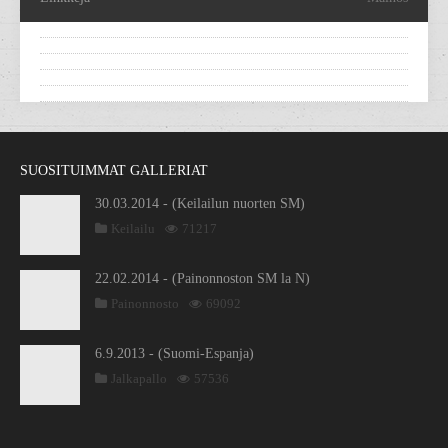
SUOSITUIMMAT GALLERIAT
30.03.2014 - (Keilailun nuorten SM)
Keilailu
71217
22.02.2014 - (Painonnoston SM la N)
Painonnosto
69092
6.9.2013 - (Suomi-Espanja)
Jalkapallo
57536