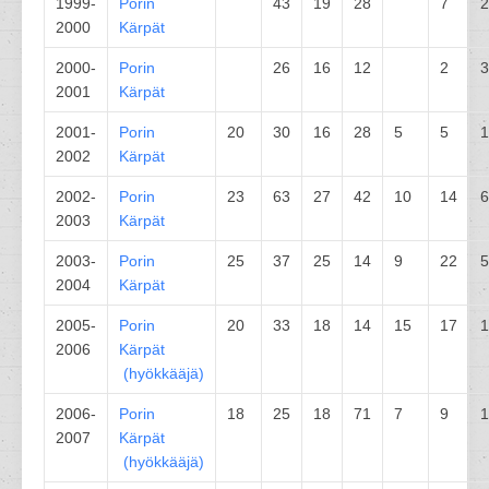
1999-
Porin
43
19
28
7
2
2000
Kärpät
2000-
Porin
26
16
12
2
3
2001
Kärpät
2001-
Porin
20
30
16
28
5
5
1
2002
Kärpät
2002-
Porin
23
63
27
42
10
14
6
2003
Kärpät
2003-
Porin
25
37
25
14
9
22
5
2004
Kärpät
2005-
Porin
20
33
18
14
15
17
1
2006
Kärpät
(
hyökkääjä
)
2006-
Porin
18
25
18
71
7
9
1
2007
Kärpät
(
hyökkääjä
)