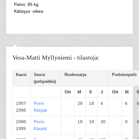
Paino: 85 kg
Kätisyys: oikea
Vesa-Matti Myllyniemi - tilastoja:
Kausi
Seura
Runkosarja
Pudotuspelit
(pelipaikka)
Ott
M
S
J
Ott
M
1997-
Porin
28
18
4
6
4
1998
Kärpät
1998-
Porin
18
18
20
9
4
1999
Kärpät