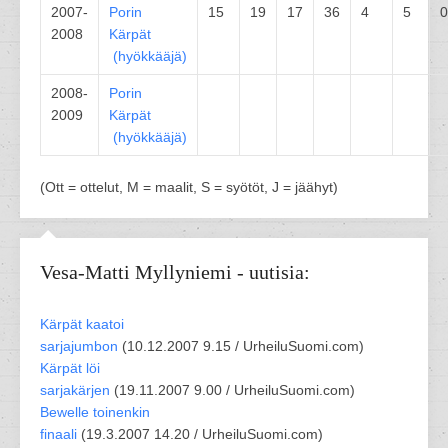
2007-
Porin
15
19
17
36
4
5
0
2008
Kärpät
(
hyökkääjä
)
2008-
Porin
2009
Kärpät
(
hyökkääjä
)
(Ott = ottelut, M = maalit, S = syötöt, J = jäähyt)
Vesa-Matti Myllyniemi - uutisia:
Kärpät kaatoi
sarjajumbon
(
10.12.2007 9.15 /
UrheiluSuomi.com
)
Kärpät löi
sarjakärjen
(
19.11.2007 9.00 /
UrheiluSuomi.com
)
Bewelle toinenkin
finaali
(
19.3.2007 14.20 /
UrheiluSuomi.com
)