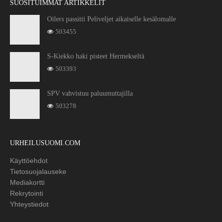
SUOSITUIMMAT ARTIKKELIT
Oilers passitti Peliveljet aikaiselle kesälomalle
503455
S-Kiekko haki pisteet Hermekseltä
503393
SPV vahvistuu paluumuttajilla
503278
URHEILUSUOMI.COM
Käyttöehdot
Tietosuojalauseke
Mediakortti
Rekrytointi
Yhteystiedot