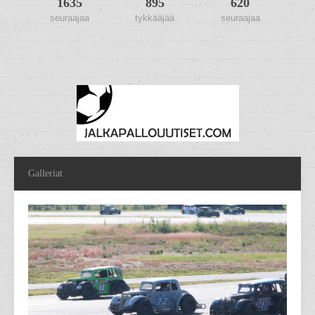
1635
895
620
seuraajaa
tykkääjää
seuraajaa
Galleriat