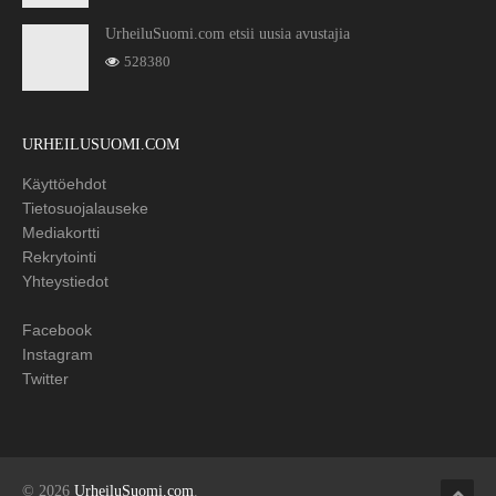
UrheiluSuomi.com etsii uusia avustajia
528380
URHEILUSUOMI.COM
Käyttöehdot
Tietosuojalauseke
Mediakortti
Rekrytointi
Yhteystiedot
Facebook
Instagram
Twitter
© 2026
UrheiluSuomi.com
.