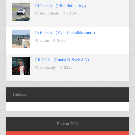
18.7.2025 - (FRC Botniaring)
Autourheilu
8133
15.6.2025 - (Yyteri rannikkosoutu)
Soutu
9600
7.6.2025 - (Ruotsi N-Sveitsi N)
Salibandy
9236
Tulokset
Elokuu 2026