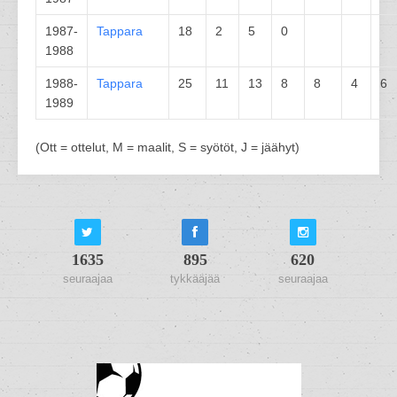
1987-
Tappara
18
2
5
0
1988
1988-
Tappara
25
11
13
8
8
4
6
1989
(Ott = ottelut, M = maalit, S = syötöt, J = jäähyt)
1635
895
620
seuraajaa
tykkääjää
seuraajaa