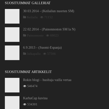
SUOSITUIMMAT GALLERIAT
30.03.2014 - (Keilailun nuorten SM)
Keilailu
71152
22.02.2014 - (Painonnoston SM la N)
Painonnosto
69023
6.9.2013 - (Suomi-Espanja)
Jalkapallo
57506
SUOSITUIMMAT ARTIKKELIT
Rokin blogi - huoltaja vailla vertaa
546474
KarhuCup kuvina
534301