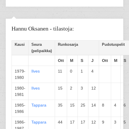
Hannu Oksanen - tilastoja:
Kausi
Seura
Runkosarja
Pudotuspelit
(pelipaikka)
Ott
M
S
J
Ott
M
S
1979-
Ilves
11
0
1
4
1980
1980-
Ilves
15
2
3
12
1981
1985-
Tappara
35
15
25
14
8
4
6
1986
1986-
Tappara
44
17
17
12
9
3
5
1987