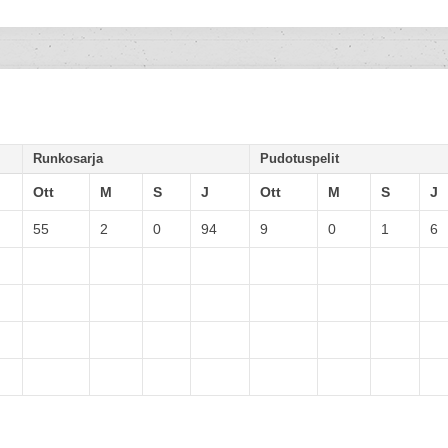
Runkosarja
Pudotuspelit
Ott
M
S
J
Ott
M
S
J
55
2
0
94
9
0
1
6