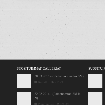
SUOSITUIMMAT GALLERIAT
SUOSITUI
30.03.2014 - (Keilailun nuorten SM)
Keilailu
71179
22.02.2014 - (Painonnoston SM la
N)
Painonnosto
69039