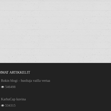
MMAT ARTIKKELIT
Rokin blogi - huoltaja vailla vertaa
546498
KarhuCup kuvina
534315