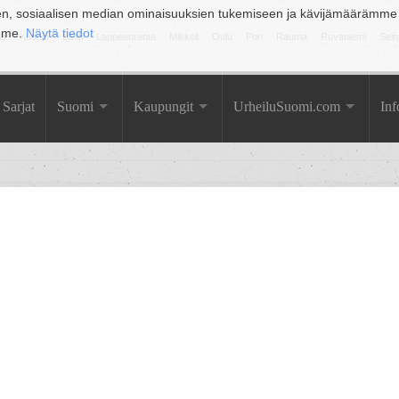
en, sosiaalisen median ominaisuuksien tukemiseen ja kävijämäärämme
amme.
Näytä tiedot
la
Kuopio
Lahti
Lappeenranta
Mikkeli
Oulu
Pori
Rauma
Rovaniemi
Sein
Sarjat
Suomi
Kaupungit
UrheiluSuomi.com
Inf