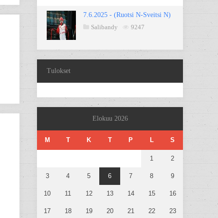
7.6.2025 - (Ruotsi N-Sveitsi N)
Salibandy
9247
Tulokset
Elokuu 2026
M
T
K
T
P
L
S
1
2
3
4
5
6
7
8
9
10
11
12
13
14
15
16
17
18
19
20
21
22
23