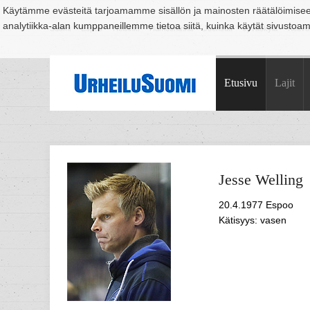
Käytämme evästeitä tarjoamamme sisällön ja mainosten räätälöimise
analytiikka-alan kumppaneillemme tietoa siitä, kuinka käytät sivusto
Suomi
Espoo
Helsinki
Hämeenlinna
Joensuu
Jyväskylä
Kouvo
Etusivu
Lajit
Jesse
Welling
20.4.1977 Espoo
Kätisyys: vasen