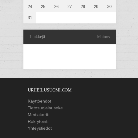
24
25
26
27
28
29
30
31
Linkkejä
Mainos
URHEILUSUOMI.COM
Käyttöehdot
Tietosuojalauseke
Mediakortti
Rekrytointi
Yhteystiedot