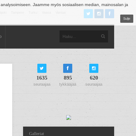
 analysoimiseen. Jaamme myös sosiaalisen median, mainosalan ja
äjoki
Tampere
Turku
Vaasa
Vantaa
Sulje
o
1635
895
620
seuraajaa
tykkääjää
seuraajaa
Galleriat