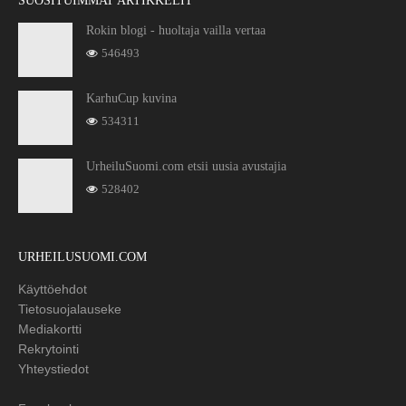
SUOSITUIMMAT ARTIKKELIT
Rokin blogi - huoltaja vailla vertaa
546493
KarhuCup kuvina
534311
UrheiluSuomi.com etsii uusia avustajia
528402
URHEILUSUOMI.COM
Käyttöehdot
Tietosuojalauseke
Mediakortti
Rekrytointi
Yhteystiedot