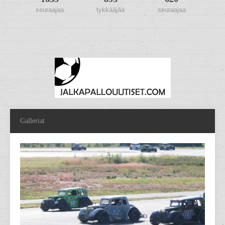
seuraajaa
tykkääjää
seuraajaa
Galleriat