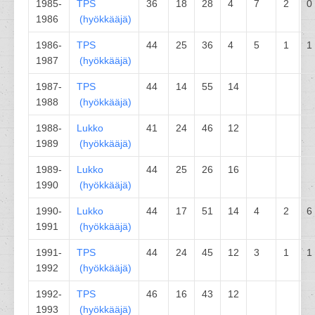
1985-
TPS
36
18
28
4
7
2
0
1986
(
hyökkääjä
)
1986-
TPS
44
25
36
4
5
1
1
1987
(
hyökkääjä
)
1987-
TPS
44
14
55
14
1988
(
hyökkääjä
)
1988-
Lukko
41
24
46
12
1989
(
hyökkääjä
)
1989-
Lukko
44
25
26
16
1990
(
hyökkääjä
)
1990-
Lukko
44
17
51
14
4
2
6
1991
(
hyökkääjä
)
1991-
TPS
44
24
45
12
3
1
1
1992
(
hyökkääjä
)
1992-
TPS
46
16
43
12
1993
(
hyökkääjä
)