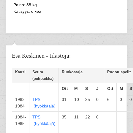
Paino: 88 kg
Kätisyys: oikea
Esa Keskinen - tilastoja:
Kausi
Seura
Runkosarja
Pudotuspelit
(pelipaikka)
Ott
M
S
J
Ott
M
S
1983-
TPS
31
10
25
0
6
0
0
1984
(
hyökkääjä
)
1984-
TPS
35
11
22
6
1985
(
hyökkääjä
)