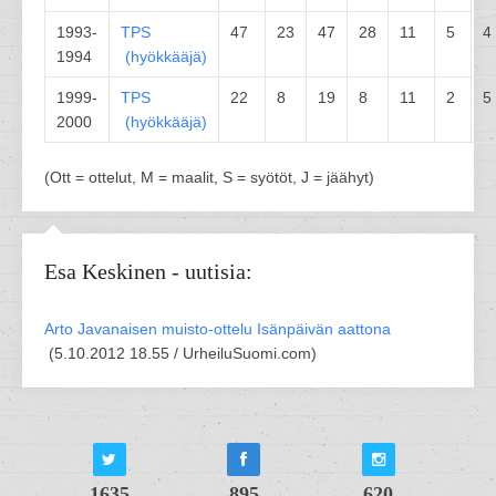
1993-
TPS
47
23
47
28
11
5
4
1994
(
hyökkääjä
)
1999-
TPS
22
8
19
8
11
2
5
2000
(
hyökkääjä
)
(Ott = ottelut, M = maalit, S = syötöt, J = jäähyt)
Esa Keskinen - uutisia:
Arto Javanaisen muisto-ottelu Isänpäivän aattona
(
5.10.2012 18.55 /
UrheiluSuomi.com
)
1635
895
620