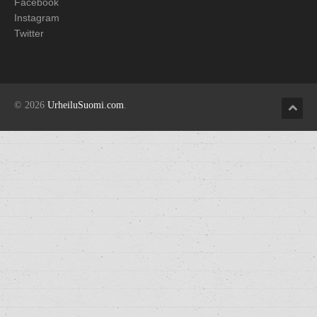
Facebook
Instagram
Twitter
© 2026
UrheiluSuomi.com
.