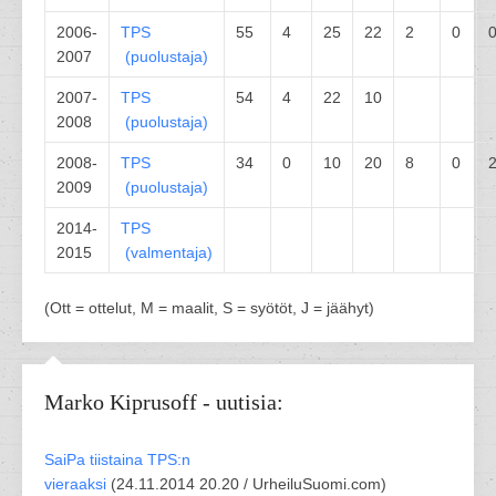
2006-
TPS
55
4
25
22
2
0
2007
(
puolustaja
)
2007-
TPS
54
4
22
10
2008
(
puolustaja
)
2008-
TPS
34
0
10
20
8
0
2009
(
puolustaja
)
2014-
TPS
2015
(
valmentaja
)
(Ott = ottelut, M = maalit, S = syötöt, J = jäähyt)
Marko Kiprusoff - uutisia:
SaiPa tiistaina TPS:n
vieraaksi
(
24.11.2014 20.20 /
UrheiluSuomi.com
)