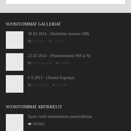
SUOSITUIMMAT GALLERIAT
30.03.2014 - (Keilailun nuorten SM)
Keilailu
71209
22.02.2014 - (Painonnoston SM la N)
Painonnosto
69084
6.9.2013 - (Suomi-Espanja)
Jalkapallo
57536
SUOSITUIMMAT ARTIKKELIT
Sport voitti ensimmäisen puolivälierän
503962