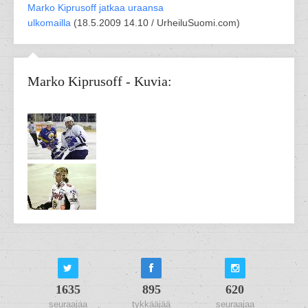
Marko Kiprusoff jatkaa uraansa
ulkomailla
(
18.5.2009 14.10 /
UrheiluSuomi.com
)
Marko Kiprusoff - Kuvia:
1635
895
620
seuraajaa
tykkääjää
seuraajaa