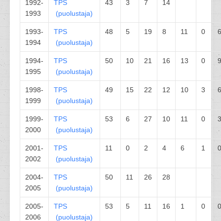
1992-
TPS
43
3
7
14
1993
(
puolustaja
)
1993-
TPS
48
5
19
8
11
0
1994
(
puolustaja
)
1994-
TPS
50
10
21
16
13
0
1995
(
puolustaja
)
1998-
TPS
49
15
22
12
10
3
1999
(
puolustaja
)
1999-
TPS
53
6
27
10
11
0
2000
(
puolustaja
)
2001-
TPS
11
0
2
4
6
1
2002
(
puolustaja
)
2004-
TPS
50
11
26
28
2005
(
puolustaja
)
2005-
TPS
53
5
11
16
1
0
2006
(
puolustaja
)