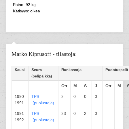
Paino: 92 kg
Kätisyys: oikea
Marko Kiprusoff - tilastoja:
Kausi
Seura
Runkosarja
Pudotuspelit
(pelipaikka)
Ott
M
S
J
Ott
M
1990-
TPS
3
0
0
0
1991
(
puolustaja
)
1991-
TPS
23
0
2
0
1992
(
puolustaja
)