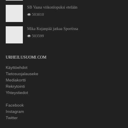
SB Vaasa viikonlopuksi etelään
503810
Mika Kujanpää jatkaa Sportissa
503599
URHEILUSUOMI.COM
Käyttöehdot
Tietosuojalauseke
Mediakortti
Rekrytointi
Yhteystiedot
Facebook
Instagram
Twitter