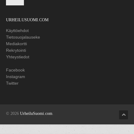
URHEILUSUOMI.COM
Käyttöehdot
Tietosuojalauseke
Mediakortti
Rekrytointi
Yhteystiedot
Facebook
Instagram
Twitter
© 2026
UrheiluSuomi.com
.