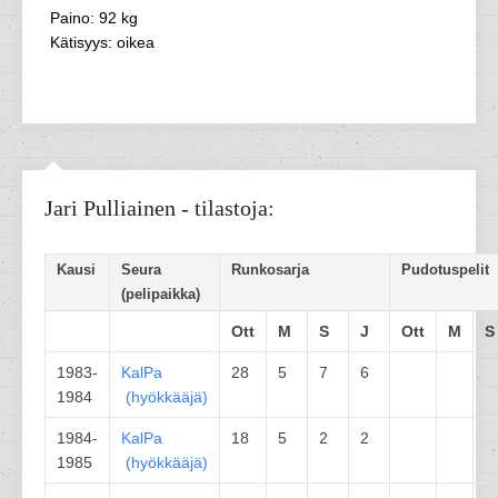
Paino: 92 kg
Kätisyys: oikea
Jari Pulliainen - tilastoja:
Kausi
Seura
Runkosarja
Pudotuspelit
(pelipaikka)
Ott
M
S
J
Ott
M
S
1983-
KalPa
28
5
7
6
1984
(
hyökkääjä
)
1984-
KalPa
18
5
2
2
1985
(
hyökkääjä
)