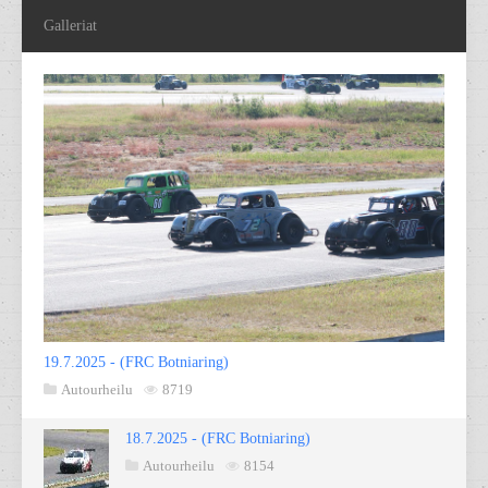
Galleriat
19.7.2025 - (FRC Botniaring)
Autourheilu
8719
18.7.2025 - (FRC Botniaring)
Autourheilu
8154