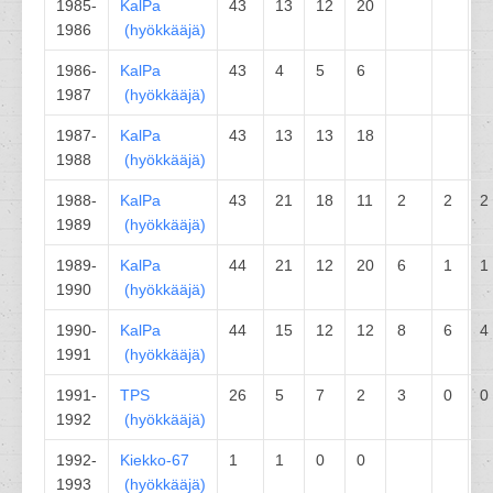
1985-
KalPa
43
13
12
20
1986
(
hyökkääjä
)
1986-
KalPa
43
4
5
6
1987
(
hyökkääjä
)
1987-
KalPa
43
13
13
18
1988
(
hyökkääjä
)
1988-
KalPa
43
21
18
11
2
2
2
1989
(
hyökkääjä
)
1989-
KalPa
44
21
12
20
6
1
1
1990
(
hyökkääjä
)
1990-
KalPa
44
15
12
12
8
6
4
1991
(
hyökkääjä
)
1991-
TPS
26
5
7
2
3
0
0
1992
(
hyökkääjä
)
1992-
Kiekko-67
1
1
0
0
1993
(
hyökkääjä
)