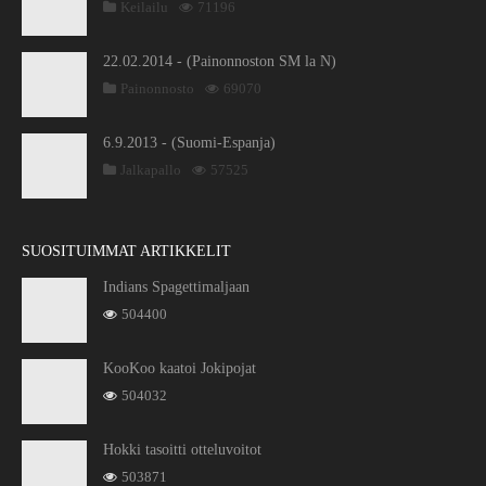
Keilailu
71196
22.02.2014 - (Painonnoston SM la N)
Painonnosto
69070
6.9.2013 - (Suomi-Espanja)
Jalkapallo
57525
SUOSITUIMMAT ARTIKKELIT
Indians Spagettimaljaan
504400
KooKoo kaatoi Jokipojat
504032
Hokki tasoitti otteluvoitot
503871