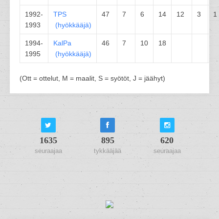
1992-
TPS
47
7
6
14
12
3
1
1993
(
hyökkääjä
)
1994-
KalPa
46
7
10
18
1995
(
hyökkääjä
)
(Ott = ottelut, M = maalit, S = syötöt, J = jäähyt)
1635
895
620
seuraajaa
tykkääjää
seuraajaa