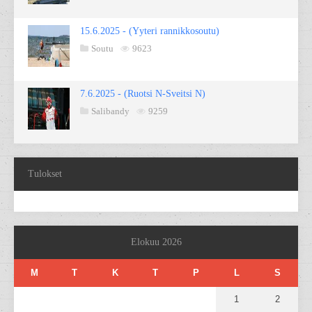
15.6.2025 - (Yyteri rannikkosoutu)
Soutu
9623
7.6.2025 - (Ruotsi N-Sveitsi N)
Salibandy
9259
Tulokset
Elokuu 2026
M
T
K
T
P
L
S
1
2