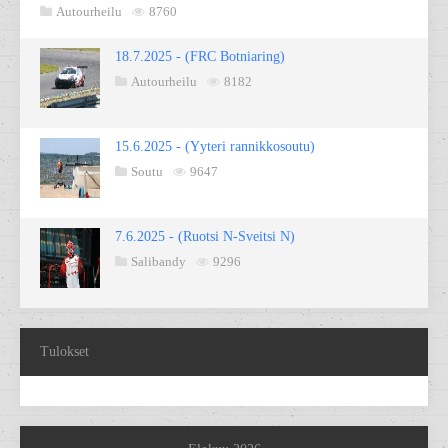
Autourheilu
8760
18.7.2025 - (FRC Botniaring)
Autourheilu
8182
15.6.2025 - (Yyteri rannikkosoutu)
Soutu
9647
7.6.2025 - (Ruotsi N-Sveitsi N)
Salibandy
9296
Tulokset