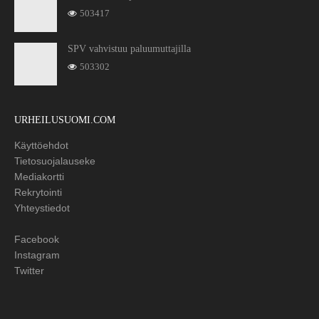
503417
SPV vahvistuu paluumuttajilla
503302
URHEILUSUOMI.COM
Käyttöehdot
Tietosuojalauseke
Mediakortti
Rekrytointi
Yhteystiedot
Facebook
Instagram
Twitter