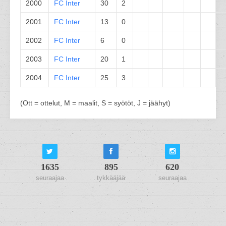
2000
FC Inter
30
2
2001
FC Inter
13
0
2002
FC Inter
6
0
2003
FC Inter
20
1
2004
FC Inter
25
3
(Ott = ottelut, M = maalit, S = syötöt, J = jäähyt)
1635
895
620
seuraajaa
tykkääjää
seuraajaa