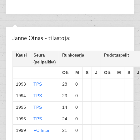
Janne Oinas - tilastoja:
Kausi
Seura
Runkosarja
Pudotuspelit
(pelipaikka)
Ott
M
S
J
Ott
M
S
J
1993
TPS
28
0
1994
TPS
23
0
1995
TPS
14
0
1996
TPS
24
0
1999
FC Inter
21
0