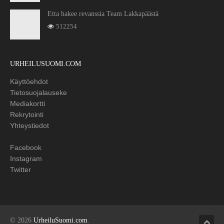
Etta hakee revanssia Team Lakkapäästä
512254
URHEILUSUOMI.COM
Käyttöehdot
Tietosuojalauseke
Mediakortti
Rekrytointi
Yhteystiedot
Facebook
Instagram
Twitter
© 2026
UrheiluSuomi.com
.