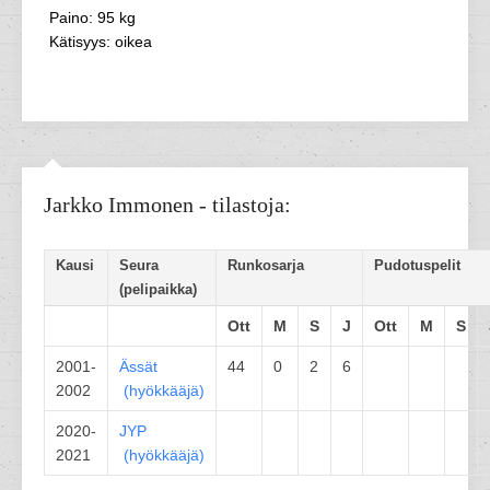
Paino: 95 kg
Kätisyys: oikea
Jarkko Immonen - tilastoja:
Kausi
Seura
Runkosarja
Pudotuspelit
(pelipaikka)
Ott
M
S
J
Ott
M
S
2001-
Ässät
44
0
2
6
2002
(
hyökkääjä
)
2020-
JYP
2021
(
hyökkääjä
)