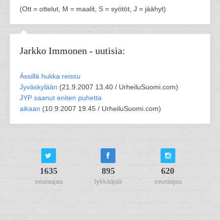
(Ott = ottelut, M = maalit, S = syötöt, J = jäähyt)
Jarkko Immonen - uutisia:
Ässillä hukka reissu
Jyväskylään
(
21.9.2007 13.40 /
UrheiluSuomi.com
)
JYP saanut eniten puhetta
aikaan
(
10.9.2007 19.45 /
UrheiluSuomi.com
)
1635
895
620
seuraajaa
tykkääjää
seuraajaa