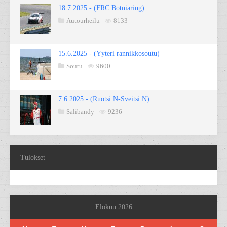
18.7.2025 - (FRC Botniaring)
Autourheilu
8133
15.6.2025 - (Yyteri rannikkosoutu)
Soutu
9600
7.6.2025 - (Ruotsi N-Sveitsi N)
Salibandy
9236
Tulokset
Elokuu 2026