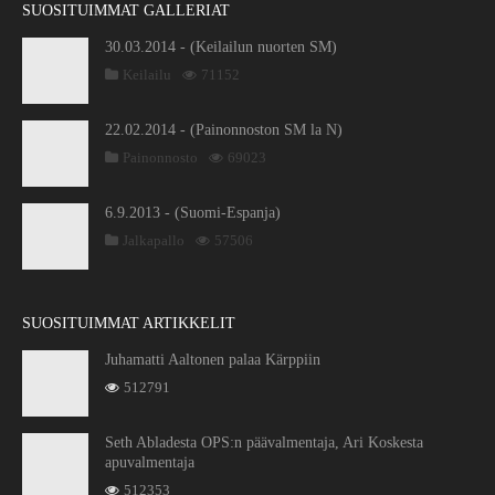
SUOSITUIMMAT GALLERIAT
30.03.2014 - (Keilailun nuorten SM)
Keilailu
71152
22.02.2014 - (Painonnoston SM la N)
Painonnosto
69023
6.9.2013 - (Suomi-Espanja)
Jalkapallo
57506
SUOSITUIMMAT ARTIKKELIT
Juhamatti Aaltonen palaa Kärppiin
512791
Seth Abladesta OPS:n päävalmentaja, Ari Koskesta
apuvalmentaja
512353