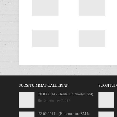
SUOSITUIMMAT GALLERIAT
SUOSITUI
30.03.2014 - (Keilailun nuorten SM)
Keilailu
71217
22.02.2014 - (Painonnoston SM la