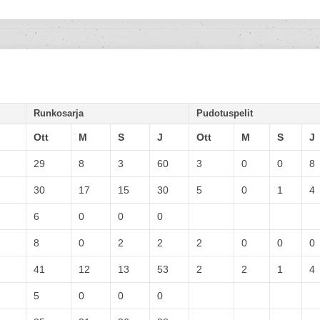
Runkosarja
Pudotuspelit
Ott
M
S
J
Ott
M
S
J
29
8
3
60
3
0
0
8
30
17
15
30
5
0
1
4
6
0
0
0
8
0
2
2
2
0
0
0
41
12
13
53
2
2
1
4
5
0
0
0