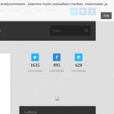
 analysoimiseen. Jaamme myös sosiaalisen median, mainosalan ja
äjoki
Tampere
Turku
Vaasa
Vantaa
Sulje
o
1635
895
620
seuraajaa
tykkääjää
seuraajaa
Galleriat