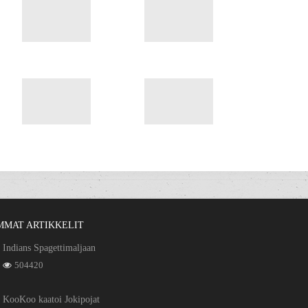
MMAT ARTIKKELIT
Indians Spagettimaljaan
504420
KooKoo kaatoi Jokipojat