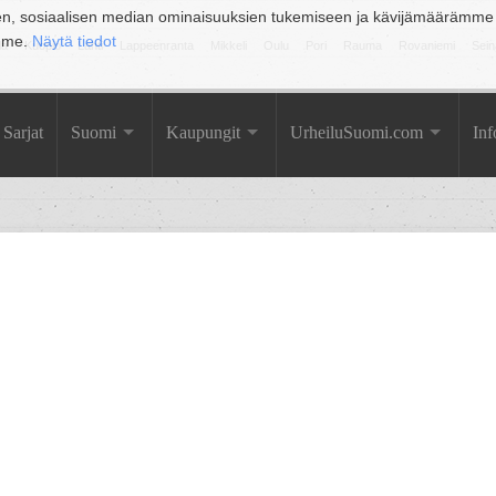
en, sosiaalisen median ominaisuuksien tukemiseen ja kävijämäärämme
amme.
Näytä tiedot
la
Kuopio
Lahti
Lappeenranta
Mikkeli
Oulu
Pori
Rauma
Rovaniemi
Sein
Sarjat
Suomi
Kaupungit
UrheiluSuomi.com
Inf