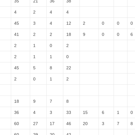
35
21
36
38
4
2
4
4
45
3
4
12
2
0
0
0
41
2
2
18
9
0
0
6
2
1
0
2
2
1
1
0
45
5
8
22
2
0
1
2
18
9
7
8
36
4
3
33
15
6
1
0
60
27
17
46
20
3
7
8
60
29
20
42