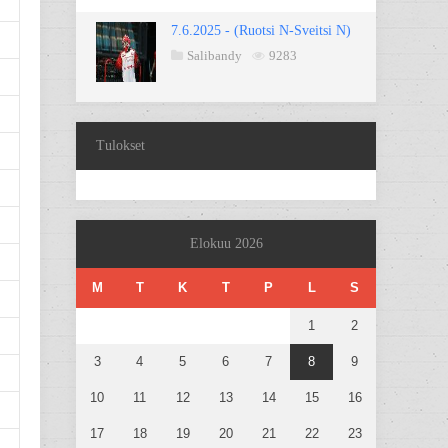
7.6.2025 - (Ruotsi N-Sveitsi N)
Salibandy
9283
Tulokset
Elokuu 2026
M
T
K
T
P
L
S
1
2
3
4
5
6
7
8
9
10
11
12
13
14
15
16
17
18
19
20
21
22
23