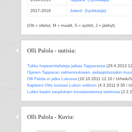
2017-2018
Jokerit (
hyökkääjä
)
(Ott = ottelut, M = maalit, S = syötöt, J = jäähyt)
Olli Palola - uutisia:
Tukku hopeamitalisteja jatkaa Tapparassa
(
29.4.2013 12
Ojanen Tapparan valmennukseen, pelaajistossakin muu
Olli Palola ei jatka Lukossa
(
10.10.2011 12.10 /
Urheilu
Kapteeni Otto luotsasi Lukon voittoon
(
4.3.2011 9.30 /
U
Lukko kaatoi sarjakärjen kovatasoisessa taistossa
(
2.2.
Olli Palola - Kuvia: