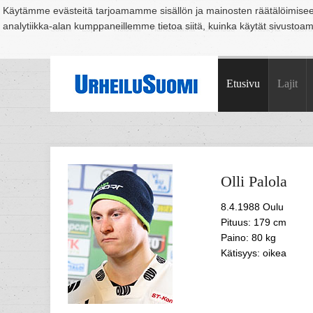
Käytämme evästeitä tarjoamamme sisällön ja mainosten räätälöimise
analytiikka-alan kumppaneillemme tietoa siitä, kuinka käytät sivusto
Suomi
Espoo
Helsinki
Hämeenlinna
Joensuu
Jyväskylä
Kouvo
Etusivu
Lajit
Olli
Palola
8.4.1988 Oulu
Pituus: 179 cm
Paino: 80 kg
Kätisyys: oikea